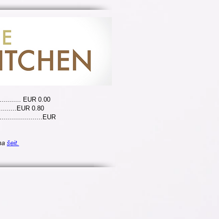
........... EUR 0.00
.........EUR 0.80
........................EUR
ama
šeit.