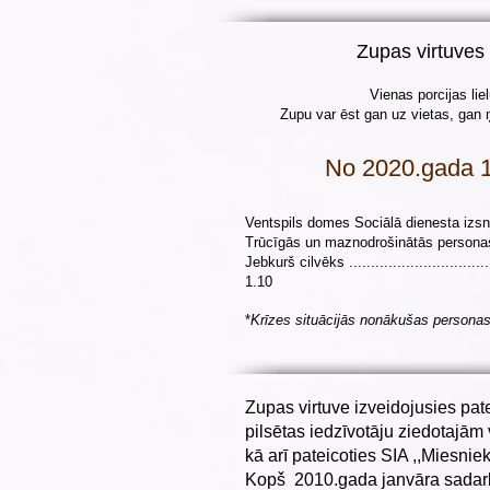
Zupas virtuves
Vienas porcijas lie
Zupu var ēst gan uz vietas, gan ņ
No 2020.gada 1
Ventspils domes Sociālā dienesta izsniegtā
Trūcīgās un maznodrošinātās personas, pe
Jebkurš cilvēks ....................................
1.10
*
Krīzes situācijās nonākušas persona
Zupas virtuve izveidojusies pat
pilsētas iedzīvotāju ziedotajām
kā arī pateicoties SIA ,,Miesnie
Kopš 2010.gada janvāra sadarbī