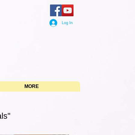
Log In
"
MORE
ls"