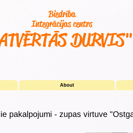
Biedrība
Integrācijas centrs
ATVĒRTĀS DURVIS
About
lie pakalpojumi - zupas virtuve "Ostga