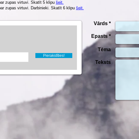
ar zupas virtuvi. Skatīt 5 klipu
šeit.
r zupas virtuvi. Darbinieki. Skatīt 6 klipu
šeit.
Vārds *
Epasts *
Tēma
Pierakstīties!
Teksts