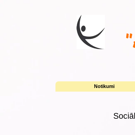
"
Notikumi
Sociā