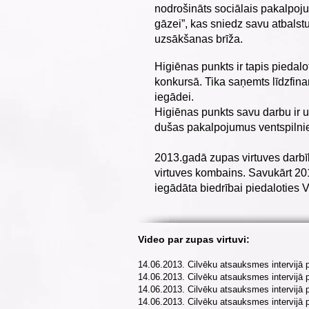
nodrošināts sociālais pakalpoju
gāzei”, kas sniedz savu atbalst
uzsākšanas brīža.
Higiēnas punkts ir tapis piedal
konkursā. Tika saņemts līdzfin
iegādei.
Higiēnas punkts savu darbu ir u
dušas pakalpojumus ventspilnie
2013.gadā zupas virtuves darbīb
virtuves kombains. Savukārt 20
iegādāta biedrībai piedaloties V
Video par zupas virtuvi:
14.06.2013. Cilvēku atsauksmes intervijā p
14.06.2013. Cilvēku atsauksmes intervijā p
14.06.2013. Cilvēku atsauksmes intervijā p
14.06.2013. Cilvēku atsauksmes intervijā p