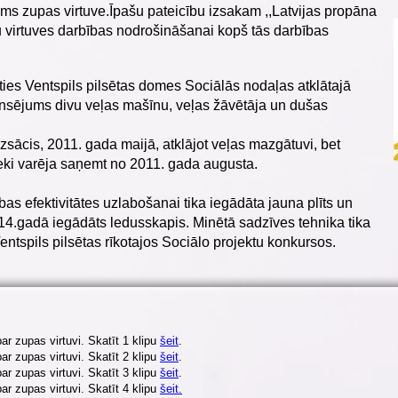
ms zupas virtuve.Īpašu pateicību izsakam ,,Latvijas propāna
u virtuves darbības nodrošināšanai kopš tās darbības
oties Ventspils pilsētas domes Sociālās nodaļas atklātajā
ansējums divu veļas mašīnu, veļas žāvētāja un dušas
zsācis, 2011. gada maijā, atklājot veļas mazgātuvi, bet
ki varēja saņemt no 2011. gada augusta.
as efektivitātes uzlabošanai tika iegādāta jauna plīts un
14.gadā iegādāts ledusskapis. Minētā sadzīves tehnika tika
entspils pilsētas rīkotajos Sociālo projektu konkursos.
ar zupas virtuvi. Skatīt 1 klipu
šeit
.
ar zupas virtuvi. Skatīt 2 klipu
šeit
.
ar zupas virtuvi. Skatīt 3 klipu
šeit
.
ar zupas virtuvi. Skatīt 4 klipu
šeit.