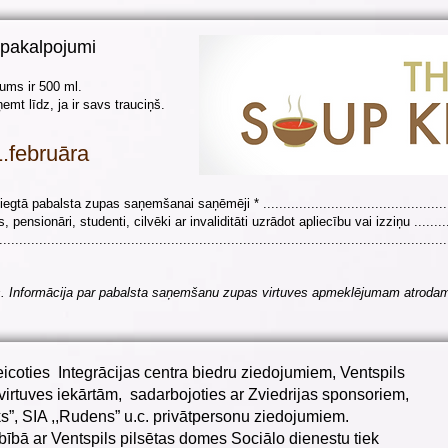
 pakalpojumi
lums ir 500 ml.
emt līdz, ja ir savs trauciņš.
.februāra
 pabalsta zupas saņemšanai saņēmēji * ..............................................
nsionāri, studenti, cilvēki ar invaliditāti uzrādot apliecību vai izziņu ........
..........................................................................................................
s. Informācija par pabalsta saņemšanu zupas virtuves apmeklējumam atrod
eicoties Integrācijas centra biedru ziedojumiem, Ventspils
 virtuves iekārtām, sadarbojoties ar Zviedrijas sponsoriem,
ks”, SIA ,,Rudens” u.c. privātpersonu ziedojumiem.
bā ar Ventspils pilsētas domes Sociālo dienestu tiek