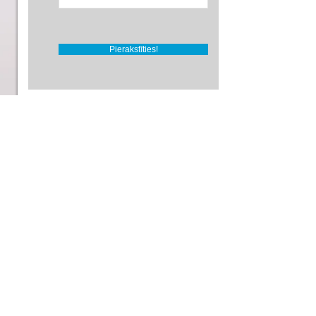
Pierakstīties!
Share
Vārds *
Epasts *
Tēma
Teksts