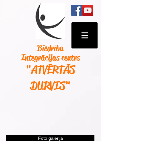
Biedrība
Integrācijas centrs
"ATVĒRTĀS
DURVIS
"
Foto galerija