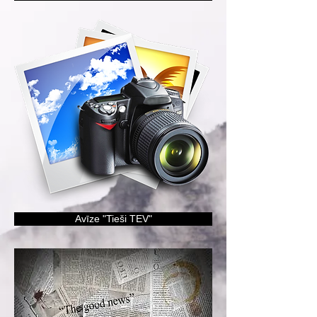
Avīze "Tieši TEV"