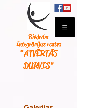
Biedrība
Integrācijas centrs
"ATVĒRTĀS
DURVIS
"
Galerijas