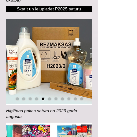
oktoba)
Skatīt un lejuplādēt P2025 saturu
Higiēnas pakas saturs no 2023.gada
augusta