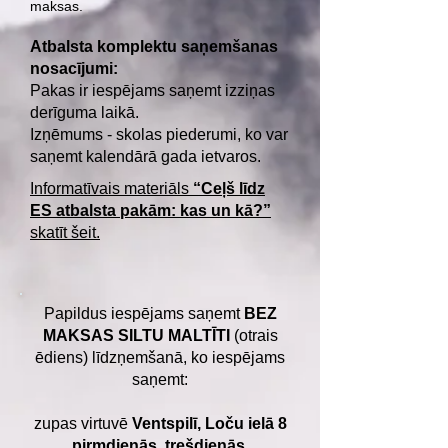
maksas.
Atbalsta komplektu saņemšanas
nosacījumi:
Pakas ir iespējams saņemt izziņas
derīguma laikā.
Izņēmums - skolas piederumi, ko var
saņemt kalendārā gada ietvaros.
Informatīvais materiāls
“Ceļš līdz
ES atbalsta pakām: kas un kā?”
skatīt šeit.
Papildus iespējams saņemt
BEZ
MAKSAS SILTU MALTĪTI
(otrais
ēdiens) līdzņemšanā, ko iespējams
saņemt:
zupas virtuvē
Ventspilī, Loču ielā 8
pirmdienās, trešdienās,