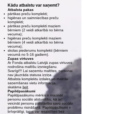
Kādu atbalstu var saņemt?
Atbalsta pakas
pārtikas preču komplekti;
higiēnas un saimniecības preču
komplekti;
pārtikas preču komplekti maziem
bērniem (2 veidi atkarībā no bērna
vecuma);
higiēnas preču komplekti maziem
bērniem (4 veidi atkarībā no bērna
vecuma);
skolas piederumu komplekti (bērniem
vecumā no 5-16 gadiem).
Zupas virtuves
Ar Fonda atbalstu Latvijā zupas virtuves
nodrošina maltīšu izsniegšanu.
Svarīgi!!! Lai saņemtu maltītes, personai
nav jāuzrāda statusa izziņa.
Atbalsta komplektu izdales un maltīšu
saņemšanas vietu informācija
skatāma
šeit
.
Papildpasākumi
Papildpasākumu mērķis ir mazināt
personu sociālo atstumtību, kā arī
veicināt personu patstāvību savu sociālo
problēmu risināšanā. Papildpasākumi ir
brīvprātīgi, tajos var iesaistīties bez