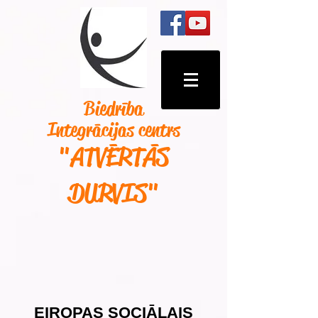
Biedrība
Integrācijas centrs
"ATVĒRTĀS
DURVIS
"
EIROPAS SOCIĀLAIS