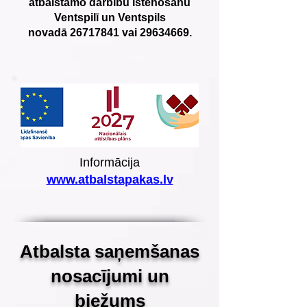
atbalstāmo darbību īstenošanu
Ventspilī un Ventspils
novadā
26717841
vai
29634669
.
Informācija
www.atbalstapakas.lv
Atbalsta saņemšanas
nosacījumi un
biežums