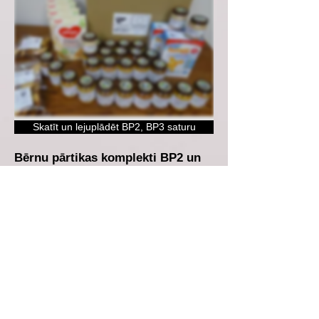
Skatīt un lejuplādēt BP2, BP3 saturu
Bērnu pārtikas komplekti BP2 un
BP3 saturs:
Mākslīgie papildu ēdināšanas maisījumi
zīdaiņiem un maziem bērniem, biezputras
maisījums, augļu un dārzeņu biezeņi,
biezeņi ar gaļu un sausiņi.
Piegādātājs - SIA Sanitex
Paku iedalīums atbilstoši vecumam:
BP2 - 6
-
12 mēneši
BP3 - 13-24 mēneši