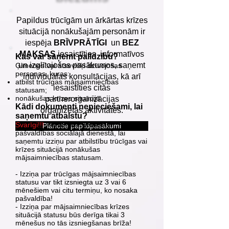
Papildus trūcīgām un ārkārtas krīzes
situācijā nonākušajām personām ir
iespēja
BRĪVPRĀTĪGI
un
BEZ
MAKSAS
iesaistīties informatīvos
Kas var saņemt palīdzību?
un izglītojošos pasākumos, saņemt
Ģimenes vai atsevišķi dzīvojošas
personas, kuras:
individuālas konsultācijas, kā arī
atbilst trūcīgas mājsaimniecības
iesaistīties citās
statusam;
nonākušas krīzes situācijā.
partnerorganizācijas
Kādi dokumenti nepieciešami, lai
organizētās aktivitātēs.
saņemtu atbalstu?
Svarīgi!!!
Personai ir jāvēršas
Plānotie papildpasākumi
pašvaldības sociālajā dienestā, lai
saņemtu izziņu par atbilstību trūcīgas vai
krīzes situācijā nonākušas
mājsaimniecības statusam.
- Izziņa par trūcīgas mājsaimniecības
statusu var tikt izsniegta uz 3 vai 6
mēnešiem vai citu termiņu, ko nosaka
pašvaldība!
- Izziņa par mājsaimniecības krīzes
situācijā statusu būs derīga tikai 3
mēnešus no tās izsniegšanas brīža!