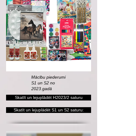
Mācību piederumi
S1 un S2 no
2023.gadā
Skatīt un lejuplādēt H2023/2 saturu
Skatīt un lejuplādēt S1 un S2 saturu: