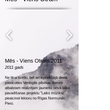
Mēs - Viens Otram 2011
2011 gads
Ne tikai svētki, bet arī iepriekšējā dienā
pateicoties Ventspils pilsētas domes
atbalstam realizējam jauniešu brīvā laika
pavadīšanas projektu "Laiks mūzikai"
pieaicinot lektoru no Rīgas Normundu
Piesi.
.