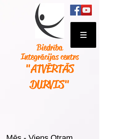
Biedrība
Integrācijas centrs
"ATVĒRTĀS
DURVIS
"
Mēs - Viens Otram