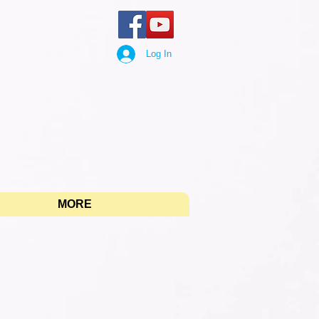
Log In
"
MORE