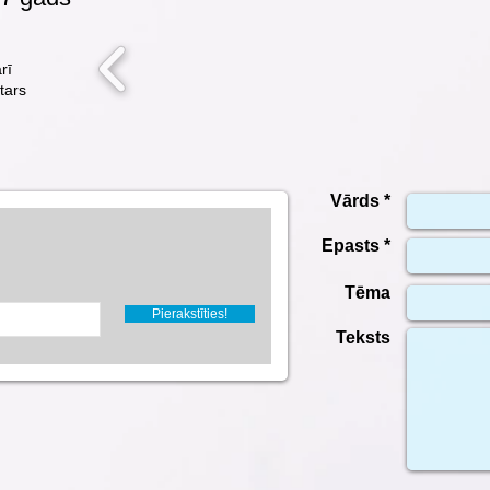
rī
tars
Vārds *
Epasts *
Tēma
Pierakstīties!
Teksts