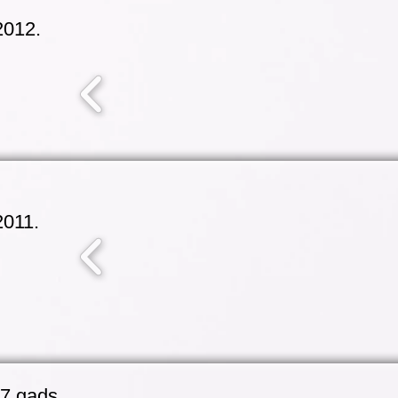
2012.
2011.
07 gads