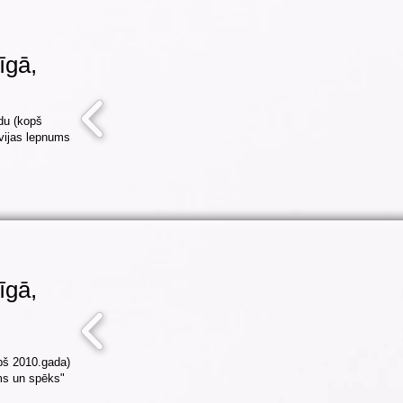
īgā,
du (kopš
vijas lepnums
īgā,
pš 2010.gada)
ms un spēks"