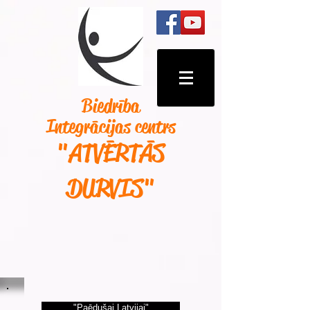
Biedrība
Integrācijas centrs
"ATVĒRTĀS
DURVIS
"
"Paēdušai Latvijai"