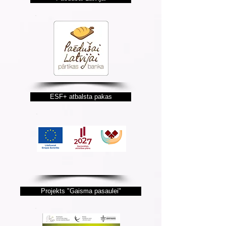
ESF+ atbalsta pakas
Projekts "Gaisma pasaulei"