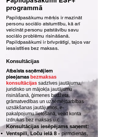
Papildpasākumi ESF+
programmā
Papildpasākumu mērķis ir mazināt
personu sociālo atstumtību, kā arī
veicināt personu patstāvību savu
sociālo problēmu risināšanā.
Papildpasākumi ir brīvprātīgi, tajos var
iesaistīties bez maksas.
Konsultācijas
Atbalsta saņēmējiem
pieejamas
bezmaksas
konsultācijas
sadzīves jautājumu,
juridisko un mājokļa jautājumu
risināšanā, ģimenes budžeta,
grāmatvedības un uzņēmējdarbības
uzsākšanas jautājumos, e-
pakalpojumu lietošanā, veikt konta
izdrukas bez maksas u.c.
Konsultācijas iesēpējams saņemt:
Ventspilī, Loču ielā 8 -
pirmdienās,