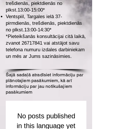
trešdienās, piektdienās no
plkst.13:00-15:00*
Ventspiil, Targales ielā 37-
pirmdienās, trešdienās, piektdienās
no plkst.13:00-14:30*
*Pieteikšanās konsultācijai citā la
ikā,
zvanot
26717841
vai atstājot savu
telefona numuru izdales darbiniekam
un mēs ar Jums sazināsimies.
Šajā sadaļā atradīsiet informāciju par
plānotajiem pasākumiem, kā arī
informāciju par jau notikušajiem
pasākumiem
No posts published
in this language yet