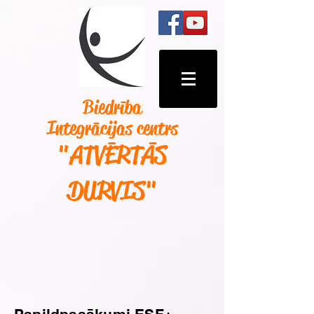
Biedrība
Integrācijas centrs
"ATVĒRTĀS
DURVIS
"