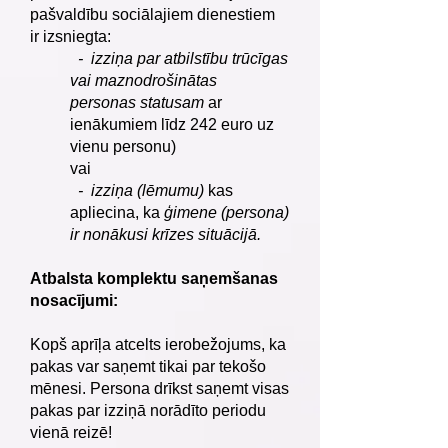
pašvaldību sociālajiem dienestiem
ir izsniegta:
- izziņa par atbilstību trūcīgas
vai maznodrošinātas
personas statusam
ar
ienākumiem līdz 242 euro uz
vienu personu)
vai
- izziņa (lēmumu)
kas
apliecina, ka
ģimene (persona)
ir nonākusi krīzes situācijā.
Atbalsta komplektu saņemšanas
nosacījumi:
Kopš aprīļa atcelts ierobežojums, ka
pakas var saņemt tikai par tekošo
mēnesi. Persona drīkst saņemt visas
pakas par izziņā norādīto periodu
vienā reizē!