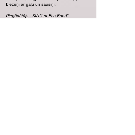
biezeņi ar gaļu un sausiņi.
Piegādātājs - SIA "Lat Eco Food"
Paku iedalīums atbilstoši vecumam:
BP2 - 7-12 mēneši
BP3 - 13-18 mēneši
BP4 - 19-24 mēneši
Zīdaiņiem vecumā līdz 7 mēnešiem pakas
netiek piešķirtas.
Bērnu higiēnas komplekti BH1,
BH2, BH3, BH4 saturs:
Autiņbiksītes, krēms, ziepes, matu
šampūns, mitrās salvetes, zobu pasta
maziem bērniem, zobu suka u.c
Piegādātājs - SIA Sanitex
Paku iedalīums atbilstoši vecumam:
BH1 - 0-6 mēneši
BH2 - 7-12 mēneši