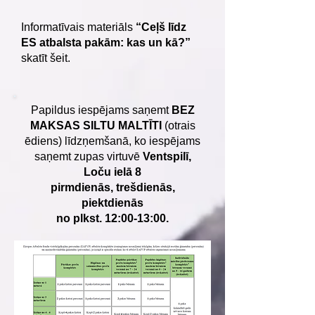
Informatīvais materiāls
“Ceļš līdz
ES atbalsta pakām: kas un kā?”
skatīt šeit.
Papildus iespējams saņemt
BEZ
MAKSAS SILTU MALTĪTI
(otrais
ēdiens) līdzņemšanā, ko iespējams
saņemt zupas virtuvē
Ventspilī,
Loču ielā 8
pirmdienās, trešdienās,
piektdienās
no plkst. 12:00-13:00.