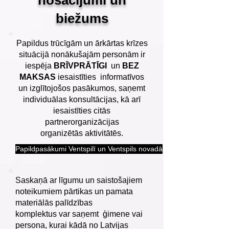
nosacījumi un
biežums
Papildus trūcīgām un ārkārtas krīzes
situācijā nonākušajām personām ir
iespēja
BRĪVPRĀTĪGI
un
BEZ
MAKSAS
iesaistīties informatīvos
un izglītojošos pasākumos, saņemt
individuālas konsultācijas, kā arī
iesaistīties citās
partnerorganizācijas
organizētās aktivitātēs.
Papildpasākumi Ventspilī un Ventspils novadā
Saskaņā ar līgumu un saistošajiem
noteikumiem pārtikas un pamata
materiālās palīdzības
komplektus var saņemt ģimene vai
persona, kurai kādā no Latvijas