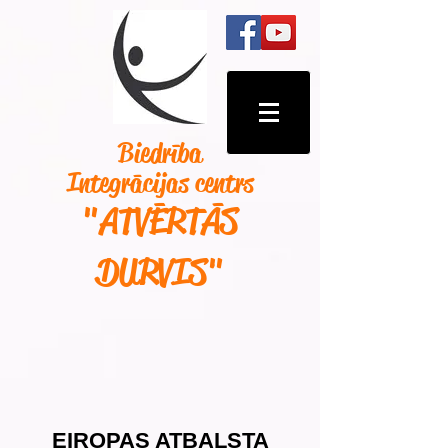
Biedrība
Integrācijas centrs
"ATVĒRTĀS
DURVIS
"
EIROPAS ATBALSTA