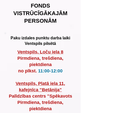
FONDS
VISTRŪCĪGĀKAJĀM
PERSONĀM
Paku izdales punktu darba laiki
Ventspils pilsētā
Ventspils, Loču iela 8
Pirmdiena, trešdiena,
piektdiena
no plkst.
11:00-12:00
Ventspils, Platā iela 11,
kafejnīca "Betānija"
Palīdzības centrs "Spēkavots
Pirmdiena, trešdiena,
piektdiena