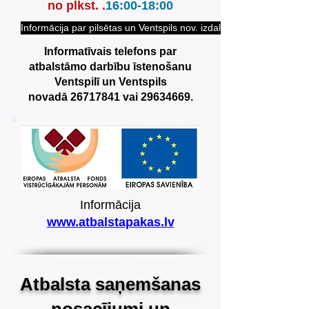
no plkst.
.
16:00-18:00
Informācija par pilsētas un Ventspils nov. izdales punktu darba lai
Informatīvais telefons par
atbalstāmo darbību īstenošanu
Ventspilī un Ventspils
novadā
26717841
vai
29634669
.
Informācija
www.atbalstapakas.lv
Atbalsta saņemšanas