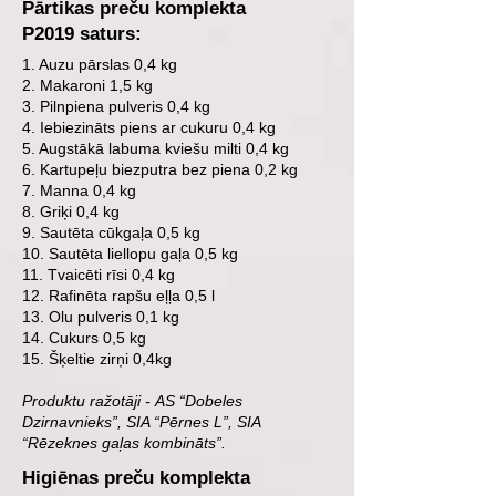
Pārtikas preču komplekta
P2019 saturs:
1. Auzu pārslas 0,4 kg
2. Makaroni 1,5 kg
3. Pilnpiena pulveris 0,4 kg
4.
Iebiezināts piens ar cukuru
0,4 kg
5. Augstākā labuma kviešu milti 0,4 kg
6. Kartupeļu biezputra bez piena 0,2 kg
7. Manna 0,4 kg
8. Griķi 0,4 kg
9. Sautēta cūkgaļa 0,5 kg
10. Sautēta liellopu gaļa 0,5 kg
11. Tvaicēti rīsi 0,4 kg
12. Rafinēta rapšu eļļa 0,5 l
13. Olu pulveris 0,1 kg
14. Cukurs 0,5 kg
15. Šķeltie zirņi 0,4kg
Produktu ražotāji - AS “Dobeles
Dzirnavnieks”, SIA “Pērnes L”, SIA
“Rēzeknes gaļas kombināts”.
Higiēnas preču komplekta