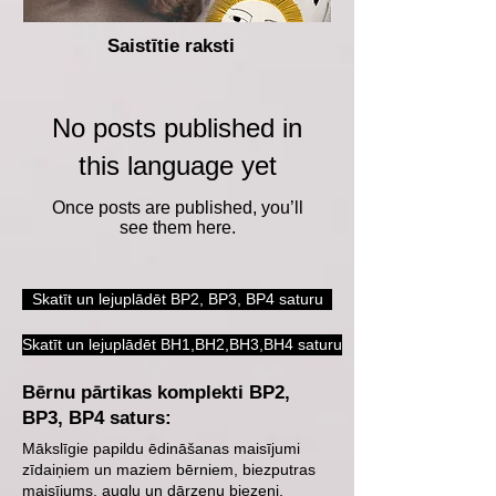
Saistītie raksti
No posts published in
this language yet
Once posts are published, you’ll
see them here.
Skatīt un lejuplādēt BP2, BP3, BP4 saturu
Skatīt un lejuplādēt BH1,BH2,BH3,BH4 saturu
Bērnu pārtikas komplekti BP2,
BP3, BP4 saturs:
Mākslīgie papildu ēdināšanas maisījumi
zīdaiņiem un maziem bērniem, biezputras
maisījums, augļu un dārzeņu biezeņi,