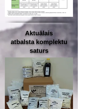
Aktuālais
atbalsta
komplektu
saturs