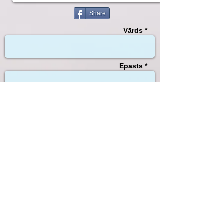
Share
Vārds *
Epasts *
Tēma
Teksts