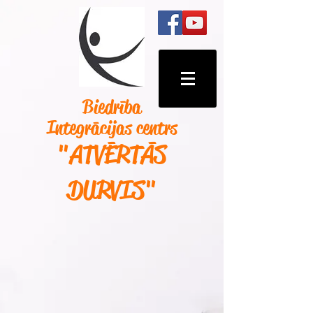
Biedrība
Integrācijas centrs
"ATVĒRTĀS
DURVIS
"