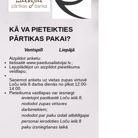
KĀ VA PIETEIKTIES
PĀRTIKAS PAKAI?
Ventspilī
Liepājā
Aizpildot anketu:
tiešsaitē
www.paedusailatvijai.lv
.;
Lejuplādējot un aizpildot pieietikuma
veidlapu;
Saņemot anketu uz vietas zupas virtuvē
Loču ielā 8 darba dienās
no plkst.12:00-
14:00.
Pieteikuma vaidlapas var iesniegt:
ievietojot pastkastē Loču ielā 8;
nododot zupas virtuves
darbiniekiem;
nododot par paku izdali atbildīgajai
personai ierodoties Loču ielā 8
paku izsniegšanas laikā.