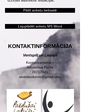
izziņas atbilstoši situācijai.
Pildīt anketu tiešsaitē
Lejuplādēt anketu MS Word
KONTAKTINFORMĀCIJA
Ventspilī un Liepājā
Kontaktpersona –
Jekaterina Pūrīte
26717841
atvertasdurvis@gmail.com