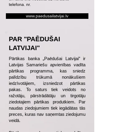
telefona. nr.
www.paedusailatvijai.lv
PAR "PAĒDUŠAI
LATVIJAI"
Pārtikas banka „Paēdušai Latvijai” ir
Latvijas Samariešu apvienības vadīta
pārtikas programma, kas sniedz
palīdzību trūkumā nonākušiem
iedzīvotājiem, izsniedzot pārtikas
pakas. To saturs tiek veidots no
ražotāju, pārstrādātāju un tirgotāju
ziedotajiem pārtikas produtkiem. Par
naudas ziedojumiem tiek iegādātas tās
preces, kuras nav saņemtas ziedojumu
veidā.