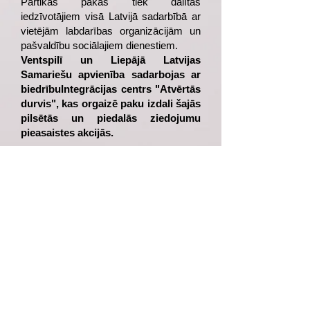
Pārtikas pakas tiek dalītas
iedzīvotājiem visā Latvijā sadarbībā ar
vietējām labdarības organizācijām un
pašvaldību sociālajiem dienestiem.
Ventspilī un Liepājā Latvijas
Samariešu apvienība sadarbojas ar
biedrībuIntegrācijas centrs "Atvērtās
durvis", kas orgaizē paku izdali šajās
pilsētās un piedalās ziedojumu
pieasaistes akcijās.
PĀRTIKAS PAKAS
SATURS
Vienas pārtikas izmaksas nepārsniedz €
6 Tajā iekļauti paši nepieciešamākie
produkti, kas dod iespēju ģimenēm
nodrošināt sevi ar ikdienas maltīti.
Pārtikas pakas saturs var atšķirties
atkarībā no saņemtajiem pārtikas
ziedojumiem, taču tās saturs tiek veidots