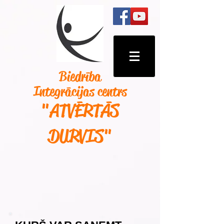
Biedrība
Integrācijas centrs
"ATVĒRTĀS
DURVIS
"