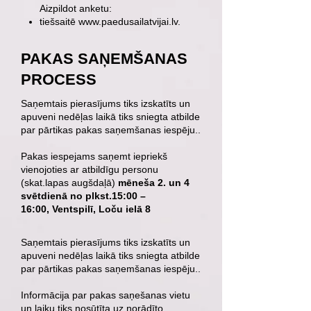
Aizpildot anketu:
tiešsaitē
www.paedusailatvijai.lv
.
PAKAS SAŅEMŠANAS
PROCESS
Saņemtais pierasījums tiks izskatīts un
apuveni nedēļas laikā tiks sniegta atbilde
par pārtikas pakas saņemšanas iespēju..
Pakas iespejams saņemt iepriekš
vienojoties ar atbildīgu personu
(skat.lapas augšdaļā)
mēneša 2. un 4
svētdienā no plkst.15:00 –
16:00, Ventspilī, Loču ielā 8
Saņemtais pierasījums tiks izskatīts un
apuveni nedēļas laikā tiks sniegta atbilde
par pārtikas pakas saņemšanas iespēju..
Informācija par pakas saņešanas vietu
un laiku tiks nosūtīta uz norādīto