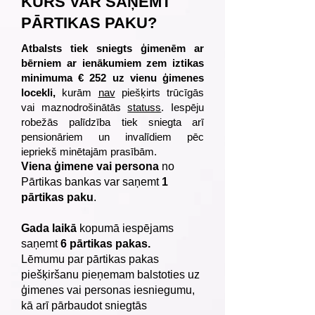
KURŠ VAR SAŅEMT
PĀRTIKAS PAKU?
Atbalsts tiek sniegts ģimenēm ar
bērniem ar ienākumiem zem iztikas
minimuma € 252 uz vienu ģimenes
locekli,
kurām
nav
piešķirts trūcīgās
vai maznodrošinātās
statuss
. Iespēju
robežās palīdzība tiek sniegta arī
pensionāriem un invalīdiem pēc
iepriekš minētajām prasībām.
Viena ģimene vai persona
no
Pārtikas bankas var saņemt
1
pārtikas paku
.
Gada laikā
kopumā iespējams
saņemt
6 pārtikas pakas.
Lēmumu par pārtikas pakas
piešķiršanu pieņemam balstoties uz
ģimenes vai personas iesniegumu,
kā arī pārbaudot sniegtās