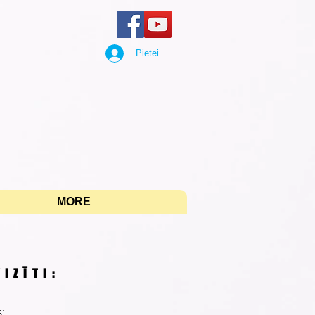
Pieteikties
"
MORE
IZĪTI:
: