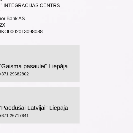
" INTEGRĀCIJAS CENTRS
7
nor Bank AS
V2X
RIKO0002013098088
"Gaisma pasaulei" Liepāja
+371 29682802
"Paēdušai Latvijai" Liepāja
+371 26717841