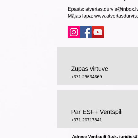
Epasts:
atvertas.durvis@inbox.l
​Mājas lapa:
www.atvertasdurvis.
Zupas virtuve
+371 29634669
Par ESF+ Ventspilī
+371 26717841
Adrese Ventspilī (t.sk. juridiskā