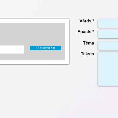
Vārds *
Epasts *
Tēma
Pierakstīties!
Teksts