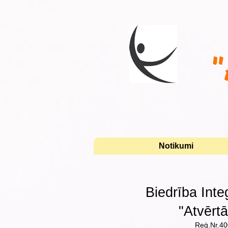
"
Notikumi
Biedrība Inte
"Atvērtā
Reģ.Nr.4