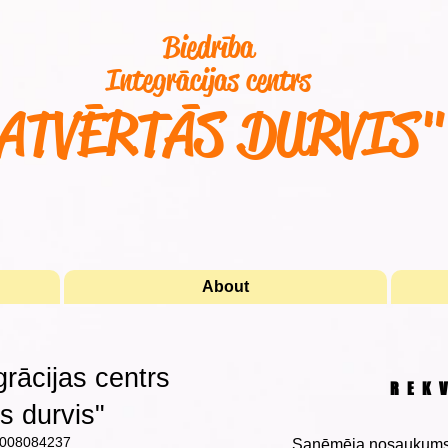
Biedrība
Integrācijas centrs
ATVĒRTĀS DURVIS
About
grācijas centrs
REKV
s durvis"
0008084237
Saņēmēja nosaukums