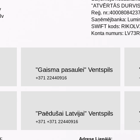
"ATVĒRTĀS DURVIS
v
Reģ. nr.:4000808423
lv
Saņēmējbanka: Lumi
SWIFT kods: RIKOL
Konta numurs: LV73
"Gaisma pasaulei" Ventspils
+371 22440916
"Paēdušai Latvijai" Ventspils
+371 +371 22440916
):
Adrese Liepājā: