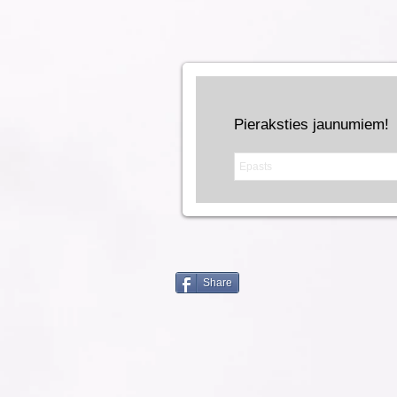
Pieraksties jaunumiem!
Share