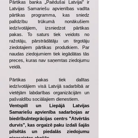
Pārtikas banka „Paēdušai Latvijai” ir
Latvijas Samariešu apvienības vadīta
pārtikas programma, kas sniedz
palīdzību trūkumā nonākušiem
iedzīvotājiem, izsniedzot pārtikas
pakas. To saturs tiek veidots no
ražotāju, pārstrādātāju un tirgotāju
ziedotajiem pārtikas produtkiem. Par
naudas ziedojumiem tiek iegādātas tās
preces, kuras nav saņemtas ziedojumu
veidā.
Pārtikas pakas tiek dalītas
iedzīvotājiem visā Latvijā sadarbībā ar
vietējām labdarības organizācijām un
pašvaldību sociālajiem dienestiem.
Ventspilī un Liepājā Latvijas
Samariešu apvienība sadarbojas ar
biedrībuIntegrācijas centrs "Atvērtās
durvis", kas orgaizē paku izdali šajās
pilsētās un piedalās ziedojumu
pieasaistes akcijās.