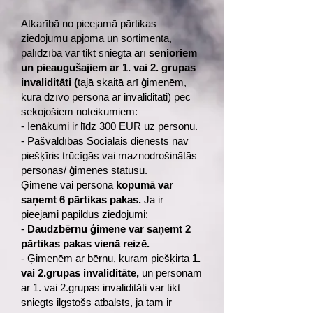
Atkarībā no pieejamā pārtikas
ziedojumu apjoma un sortimenta,
palīdzība var tikt sniegta arī
senioriem
un pieaugušajiem ar 1. vai 2. grupas
invaliditāti (
tajā skaitā arī ģimenēm,
kurā dzīvo persona ar invaliditāti) pēc
sekojošiem noteikumiem:
- Ienākumi ir līdz 300 EUR uz personu.
- Pašvaldības Sociālais dienests nav
piešķīris trūcīgās vai maznodrošinātās
personas/ ģimenes statusu.
Ģimene vai persona
kopumā var
saņemt 6 pārtikas pakas.
Ja ir
pieejami papildus ziedojumi:
-
Daudzbērnu ģimene var saņemt 2
pārtikas pakas vienā reizē.
- Ģimenēm ar bērnu, kuram piešķirta
1.
vai 2.grupas invaliditāte,
un personām
ar 1. vai 2.grupas invaliditāti var tikt
sniegts ilgstošs atbalsts, ja tam ir