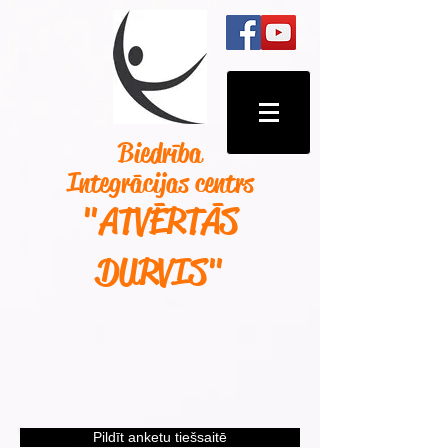
Biedrība
Integrācijas centrs
"ATVĒRTĀS
DURVIS
"
Pildīt anketu tiešsaitē