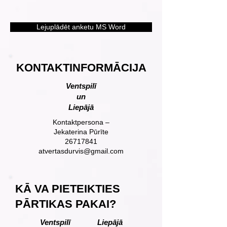
Lejuplādēt anketu MS Word
KONTAKTINFORMĀCIJA
Ventspilī
un
Liepājā
Kontaktpersona –
Jekaterina Pūrīte
26717841
atvertasdurvis@gmail.com
KĀ VA PIETEIKTIES
PĀRTIKAS PAKAI?
Ventspilī
Liepājā