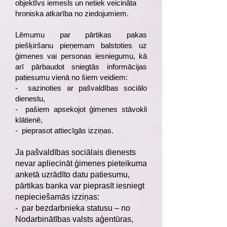
objektīvs iemesls un netiek veicināta
hroniska atkarība no ziedojumiem.
Lēmumu par pārtikas pakas
piešķiršanu pieņemam balstoties uz
ģimenes vai personas iesniegumu, kā
arī pārbaudot sniegtās informācijas
patiesumu vienā no šiem veidiem:
- sazinoties ar pašvaldības sociālo
dienestu,
- pašiem apsekojot ģimenes stāvokli
klātienē,
- pieprasot attiecīgās izziņas.
Ja pašvaldības sociālais dienests
nevar apliecināt ģimenes pieteikuma
anketā uzrādīto datu patiesumu,
pārtikas banka var pieprasīt iesniegt
nepieciešamās izziņas:
- par bezdarbnieka statusu – no
Nodarbinātības valsts aģentūras,