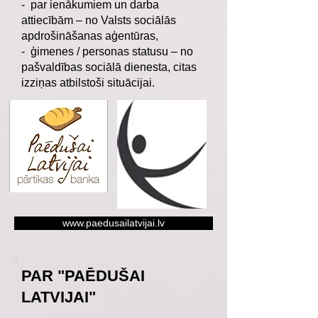
- par ienākumiem un darba
attiecībām – no Valsts sociālās
apdrošināšanas aģentūras,
- ģimenes / personas statusu – no
pašvaldības sociālā dienesta, citas
izziņas atbilstoši situācijai.
www.paedusailatvijai.lv
PAR "PAĒDUŠAI
LATVIJAI"