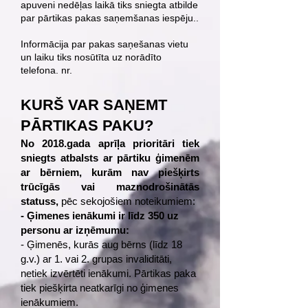
apuveni nedēļas laikā tiks sniegta atbilde
par pārtikas pakas saņemšanas iespēju..
Informācija par pakas saņešanas vietu
un laiku tiks nosūtīta uz norādīto
telefona. nr.
KURŠ VAR SAŅEMT
PĀRTIKAS PAKU?
No 2018.gada aprīļa prioritāri tiek
sniegts atbalsts ar pārtiku ģimenēm
ar bērniem, kurām nav piešķirts
trūcīgās vai maznodrošinātās
statuss,
pēc sekojošiem noteikumiem:
- Ģimenes ienākumi ir līdz 350 uz
personu ar izņēmumu:
- Ģimenēs, kurās aug bērns (līdz 18
g.v.) ar 1. vai 2. grupas invaliditāti,
netiek izvērtēti ienākumi. Pārtikas paka
tiek piešķirta neatkarīgi no ģimenes
ienākumiem.