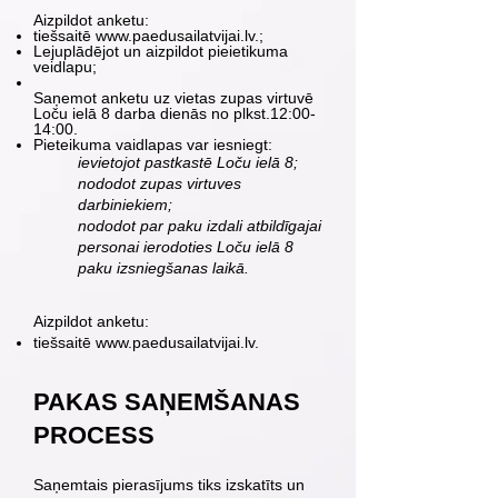
Aizpildot anketu:
tiešsaitē
www.paedusailatvijai.lv
.;
Lejuplādējot un aizpildot pieietikuma
veidlapu;
Saņemot anketu uz vietas zupas virtuvē
Loču ielā 8 darba dienās
no plkst.12:00-
14:00.
Pieteikuma vaidlapas var iesniegt:
ievietojot pastkastē Loču ielā 8;
nododot zupas virtuves
darbiniekiem;
nododot par paku izdali atbildīgajai
personai ierodoties Loču ielā 8
paku izsniegšanas laikā.
Aizpildot anketu:
tiešsaitē
www.paedusailatvijai.lv
.
PAKAS SAŅEMŠANAS
PROCESS
Saņemtais pierasījums tiks izskatīts un