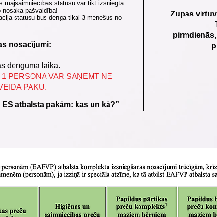
s mājsaimniecības statusu var tikt izsniegta
o nosaka pašvaldība!
Zupas
virtuv
ācijā statusu būs derīga tikai 3 mēnešus no
pirmdienās,
s nosacījumi:
p
s derīguma laikā.
 1 PERSONA VAR SAŅEMT NE
VEIDA PAKU.
z ES atbalsta pakām: kas un kā?”