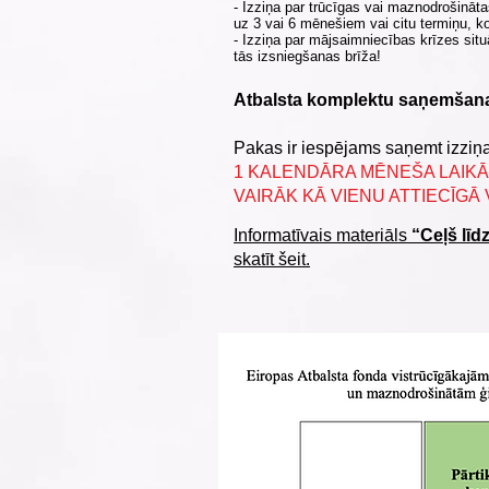
- Izziņa par trūcīgas vai maznodrošināta
uz 3 vai 6 mēnešiem vai citu termiņu, k
- Izziņa par mājsaimniecības krīzes situ
tās izsniegšanas brīža!
Atbalsta komplektu saņemšana
Pakas ir iespējams saņemt izziņa
1 KALENDĀRA MĒNEŠA LAIKĀ
VAIRĀK KĀ VIENU ATTIECĪGĀ 
Informatīvais materiāls
“Ceļš līd
skatīt šeit.