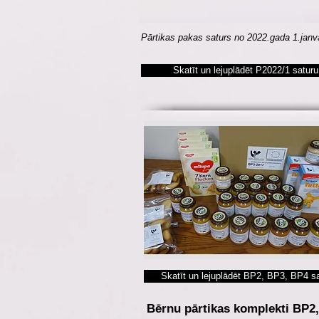
Pārtikas pakas saturs no 2022.gada 1.jan
Skatīt un lejuplādēt P2022/1 saturu
Skatīt un lejuplādēt BP2, BP3, BP4 s
Bērnu pārtikas komplekti BP2