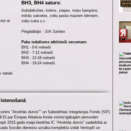
BH3, BH4 saturs:
Autiņbiksītes, krēms, ziepes, matu šampūns,
mitrās salvetes, zobu pasta maziem bērniem,
eņi ar
zobu suka u.c
Piegādātājs - SIA Sanitex
Paku iedalīums atbilstoši vecumam:
BH1 - 0-6 mēneši
BH2 - 7-12 mēneši
BH3 - 13-18 mēneši
BH4 - 19-24 mēneši
 netiek
 īstenošanā
 centrs "Atvērtās durvis"" un Sabiedrības Integrācijas Fonds (SIF)
/15 par Eiropas Atbalsta fonda vistrūcīgākajām personām
opš 2015.gada maija biedrība IC "Atvērtās durvis" sadarbībā ar
ada Sociālo dienestu uzsāka komplektu izdali Ventspilī un