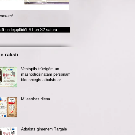
ederumi
tīt un lejuplādēt S1 un S2 saturu:
ie raksti
Ventspils trūcīgām un
maznodrošinātam personām
tiks sniegts atbalsts ar
apģērbu vasaras sezonai
Mīlestības diena
Atbalsts ģimenēm Tārgalē