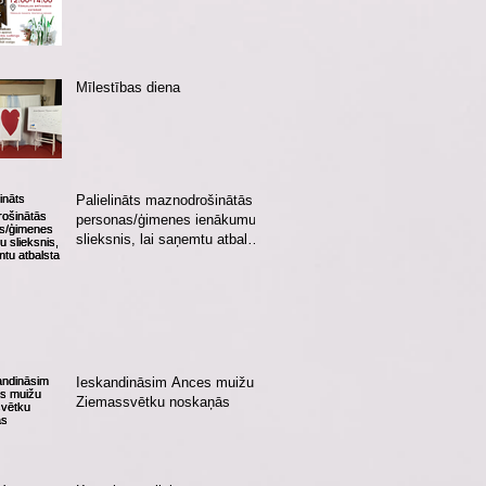
Mīlestības diena
Palielināts maznodrošinātās
personas/ģimenes ienākumu
slieksnis, lai saņemtu atbalsta
pakas
Ieskandināsim Ances muižu
Ziemassvētku noskaņās