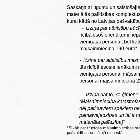
Saskaņā ar līgumu un saistošaji
materiālās palīdzības komplektu
kurai kādā no Latvijas pašvaldību
- izziņa par atbilstību trū
rīcībā esošie ienākumi nep
vienīgajai personai, bet ka
mājsaimniecībā 190 euro*
- izziņa par atbilstību ma
tās rīcībā esošie ienākumi 
vienīgajai personai mājsai
personai mājsaimniecībā 2
- izziņa
par to
,
ka
ģimene (
(Mājsaimniecība katastrofas
dēļ pati saviem spēkiem ne
pamatvajadzības un tai ir 
materiāla palīdzība)*
*Sīkāk par trūcīgas mājsaimniecības st
pašvaldības sociālajā dienestā.