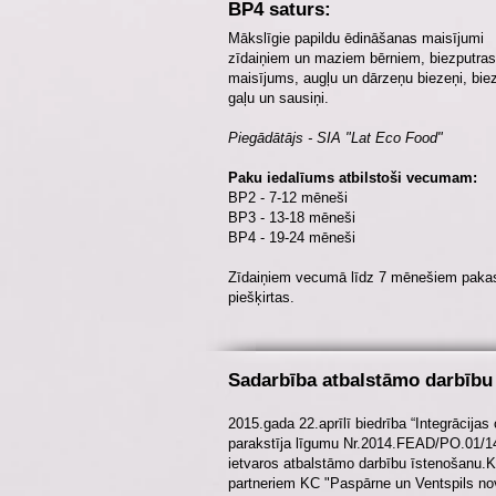
BP4 saturs:
Mākslīgie papildu ēdināšanas maisījumi
zīdaiņiem un maziem bērniem, biezputras
maisījums, augļu un dārzeņu biezeņi, biez
gaļu un sausiņi.
Piegādātājs - SIA "Lat Eco Food"
Paku iedalīums atbilstoši vecumam:
BP2 - 7-12 mēneši
BP3 - 13-18 mēneši
BP4 - 19-24 mēneši
Zīdaiņiem vecumā līdz 7 mēnešiem pakas
piešķirtas.
Sadarbība atbalstāmo darbību
2015.gada 22.aprīlī biedrība “Integrācijas
parakstīja līgumu Nr.2014.FEAD/PO.01/14
ietvaros atbalstāmo darbību īstenošanu.K
partneriem KC "Paspārne un Ventspils nov