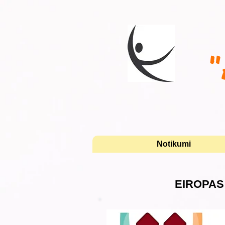
"
Notikumi
EIROPAS