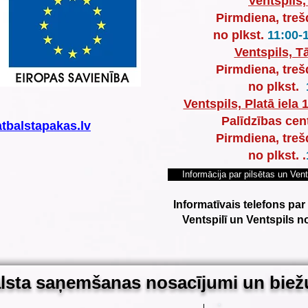
Ventspils,
Pirmdiena, treš
no plkst.
11:00-
Ventspils, Tā
Pirmdiena, treš
no plkst.
Ventspils, Platā iela 
Palīdzības cen
tbalstapakas.lv
Pirmdiena, treš
no plkst.
.
Informācija par pilsētas un Ven
Informatīvais telefons pa
Ventspilī un Ventspils 
lsta saņemšanas nosacījumi un bie