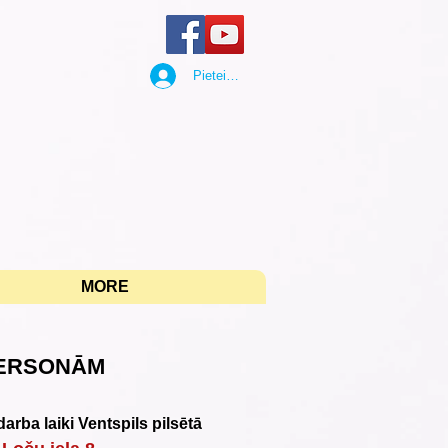
Pieteikties
"
MORE
PERSONĀM
arba laiki Ventspils pilsētā