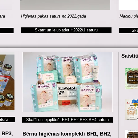
vāra
Higiēnas pakas saturs no 2022.gada
Mācību pi
Skatīt un lejuplādēt H2022/1 saturu
Ska
Saistīt
aturu
Skatīt un lejuplādēt BH1,BH2,BH3,BH4 saturu
, BP3,
Bērnu higiēnas komplekti BH1, BH2,