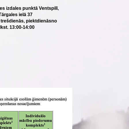
es izdales punktā Ventspilī,
Tārgales ielā 37
 trešdienās, piektdienās
no
lkst. 13:00-14:00