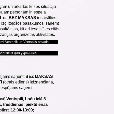
gām un ārkārtas krīzes situācijā
ajām personām ir iespēja
I
un
BEZ MAKSAS
iesaistīties
n izglītojošos pasākumos, saņemt
ultācijas, kā arī iesaistīties citās
zācijas organizētās aktivitātēs.
mi Ventspilī un Ventspils novadā
приятия для украинцев
pējams saņemt
BEZ MAKSAS
I
(otrais ēdiens) līdzņemšanā,
iespējams saņemt:
tuvē
Ventspilī, Loču ielā 8
, trešdienās, piektdienās
plkst. 12:00-13:00;