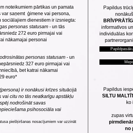
em noteikumiem pārtikas un pamata
Papildus trūcī
s var saņemt ģimene vai persona,
nonākuš
 sociālajiem dienestiem ir izsniegta:
BRĪVPRĀTĪG
cīgas personas statusam -
un tās
informatīvos u
ārsniedz 272 euro pirmajai vai
individuālas kons
trai nākamajai personai
partnerorgani
Papildpasāku
znodrosinātas personas statusam -
un
Меро
nepārsniedz 327 euro pirmajai vai
mniecībā, bet katrai nākamai
29 euro*
Papildus ies
persona) ir nonākusi krīzes situācijā
SILTU MALTĪT
 vai citu no tās neatkarīgu apstākļu
ko 
spēj nodrošināt savas
nepieciešama psihosociāla vai
zupas vir
atusa piešķiršanas nosacījumiem var uzzināt
pirmdienās
no 