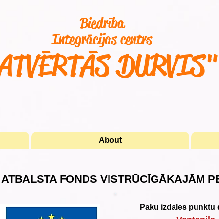
Biedrība
Integrācijas centrs
ATVĒRTĀS DURVIS
About
 ATBALSTA FONDS VISTRŪCĪGĀKAJĀM 
Paku izdales punktu d