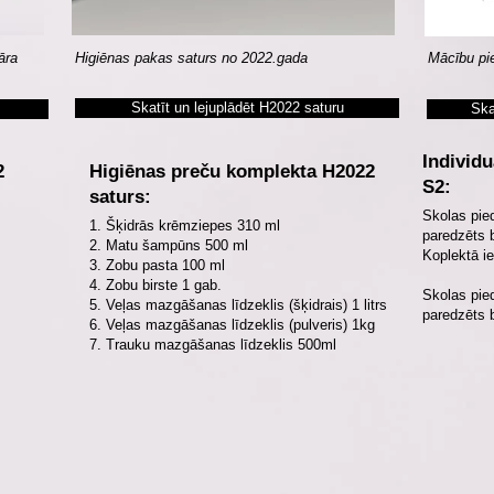
vāra
Higiēnas pakas saturs no 2022.gada
Mācību pi
Skatīt un lejuplādēt H2022 saturu
Ska
Individ
2
Higiēnas preču komplekta H2022
S2:
saturs:
Skolas pi
1. Šķidrās krēmziepes 310 ml
paredzēts 
2. Matu šampūns 500 ml
Koplektā i
3. Zobu pasta 100 ml
4. Zobu birste 1 gab.
Skolas pi
5. Veļas mazgāšanas līdzeklis (šķidrais) 1 litrs
paredzēts 
6. Veļas mazgāšanas līdzeklis (pulveris) 1kg
7. Trauku mazgāšanas līdzeklis 500ml