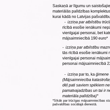
Saskaņā ar līgumu un saistošaji
materiālās palīdzības komplektu
kurai kādā no Latvijas pašvaldību
- izziņa par atbilstību trū
rīcībā esošie ienākumi nep
vienīgajai personai, bet ka
mājsaimniecībā 190 euro*
- izziņa par atbilstību ma
tās rīcībā esošie ienākumi 
vienīgajai personai mājsai
personai mājsaimniecībā 2
- izziņa
par to
,
ka
ģimene (
(Mājsaimniecība katastrofas
dēļ pati saviem spēkiem ne
pamatvajadzības un tai ir 
materiāla palīdzība)*
*Sīkāk par trūcīgas mājsaimniecības st
pašvaldības sociālajā dienestā.