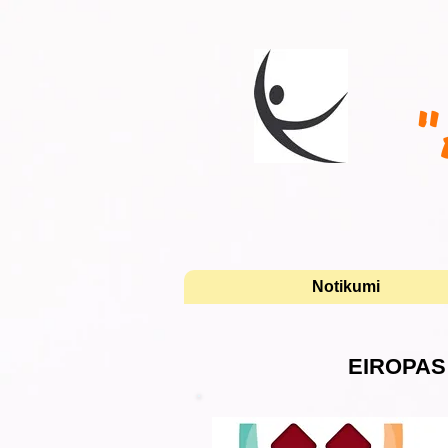
"
Notikumi
EIROPAS