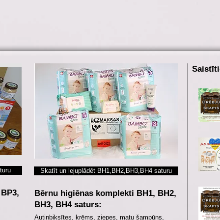
Saistīt
turu
Skatīt un lejuplādēt BH1,BH2,BH3,BH4 saturu
 BP3,
Bērnu higiēnas komplekti BH1, BH2,
BH3, BH4 saturs:
Autiņbiksītes, krēms, ziepes, matu šampūns,