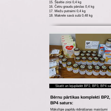
15. Šķeltie zirņi 0,4 kg
16. Četru graudu pārslas 0,4 kg
17. Miežu putraimi 0,4 kg
18. Makrele savā sulā 0,48 kg
Skatīt un lejuplādēt BP2, BP3, BP4 sa
Bērnu pārtikas komplekti BP2,
BP4 saturs:
Mākslīgie papildu ēdināšanas maisījumi