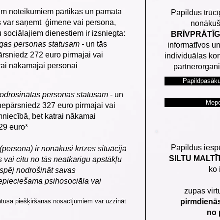
em noteikumiem pārtikas un pamata
Papildus trūcī
s var saņemt ģimene vai persona,
nonākuš
 sociālajiem dienestiem ir izsniegta:
BRĪVPRĀTĪG
cīgas personas statusam -
un tās
informatīvos u
ārsniedz 272 euro pirmajai vai
individuālas kons
trai nākamajai personai
partnerorgani
Papildpasāku
znodrosinātas personas statusam -
un
Меро
nepārsniedz 327 euro pirmajai vai
mniecībā, bet katrai nākamai
29 euro*
Papildus ies
persona) ir nonākusi krīzes situācijā
SILTU MALTĪT
 vai citu no tās neatkarīgu apstākļu
ko 
spēj nodrošināt savas
nepieciešama psihosociāla vai
zupas vir
atusa piešķiršanas nosacījumiem var uzzināt
pirmdienās
no 