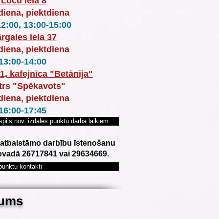
 Loču iela 8
diena, piektdiena
12:00, 13:00-15:00
rgales iela 37
diena, piektdiena
13:00-14:00
11, kafejnīca "Betānija"
trs "Spēkavots"
diena, piektdiena
16:00-17:45
spils nov. izdales punktu darba laikiem
r atbalstāmo darbību īstenošanu
novadā 26717841 vai 29634669.
punktu kontakti
žums