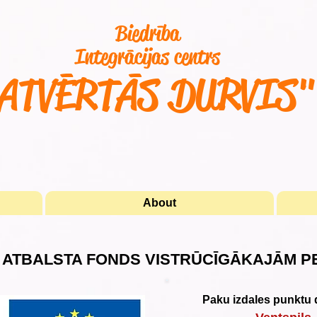
Biedrība
Integrācijas centrs
ATVĒRTĀS DURVIS
About
 ATBALSTA FONDS VISTRŪCĪGĀKAJĀM 
Paku izdales punktu d