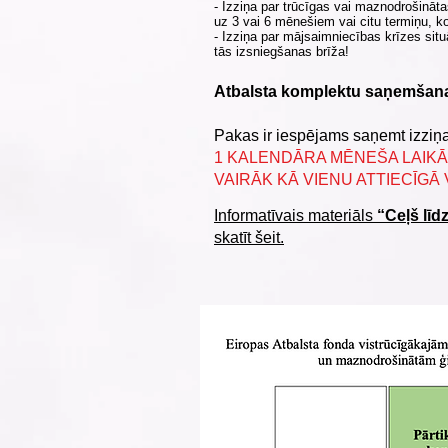
- Izziņa par trūcīgas vai maznodrošināta
uz 3 vai 6 mēnešiem vai citu termiņu, k
- Izziņa par mājsaimniecības krīzes situ
tās izsniegšanas brīža!
Atbalsta komplektu saņemšana
Pakas ir iespējams saņemt izziņa
1 KALENDĀRA MĒNEŠA LAIKĀ
VAIRĀK KĀ VIENU ATTIECĪGĀ 
Informatīvais materiāls
“Ceļš līd
skatīt šeit.