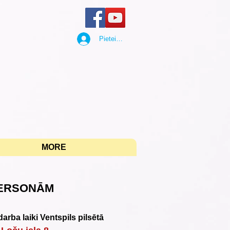
Pieteikties
"
MORE
PERSONĀM
arba laiki Ventspils pilsētā