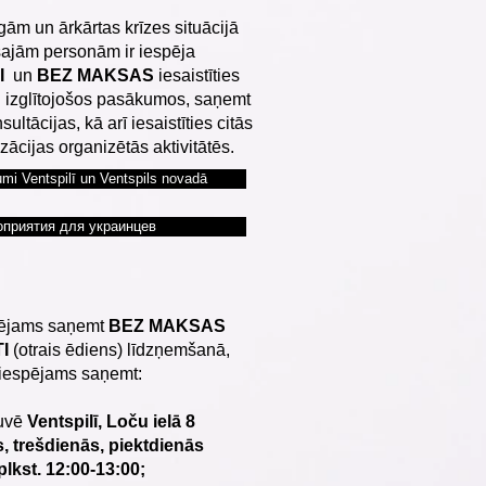
gām un ārkārtas krīzes situācijā
ajām personām ir iespēja
I
un
BEZ MAKSAS
iesaistīties
n izglītojošos pasākumos, saņemt
ultācijas, kā arī iesaistīties citās
zācijas organizētās aktivitātēs.
mi Ventspilī un Ventspils novadā
приятия для украинцев
pējams saņemt
BEZ MAKSAS
I
(otrais ēdiens) līdzņemšanā,
iespējams saņemt:
tuvē
Ventspilī, Loču ielā 8
, trešdienās, piektdienās
plkst. 12:00-13:00;