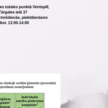
es izdales punktā Ventspilī,
Tārgales ielā 37
 trešdienās, piektdienās
no
lkst. 13:00-14:00