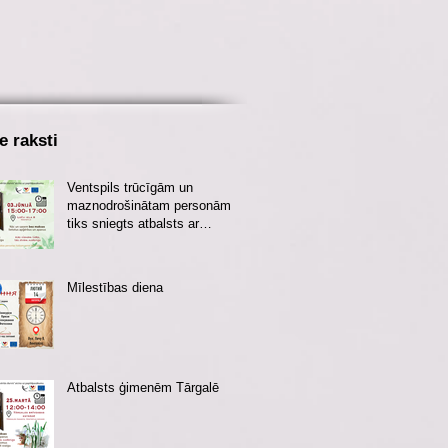
ie raksti
Ventspils trūcīgām un
maznodrošinātam personām
tiks sniegts atbalsts ar
apģērbu vasaras sezonai
Mīlestības diena
Atbalsts ģimenēm Tārgalē