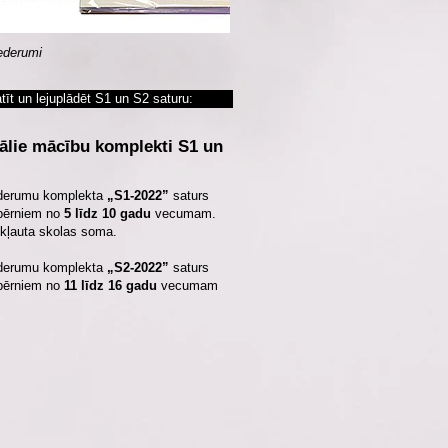
ederumi
tīt un lejuplādēt S1 un S2 saturu:
uālie mācību komplekti S1 un
ederumu komplekta
„S1-2022”
saturs
bērniem no
5 līdz 10 gadu
vecumam.
ekļauta skolas soma.
ederumu komplekta
„S2-2022”
saturs
bērniem no
11 līdz 16 gadu
vecumam