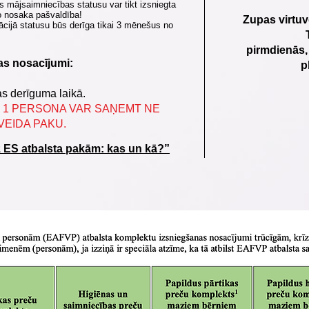
s mājsaimniecības statusu var tikt izsniegta
o nosaka pašvaldība!
Zupas
virtuv
ācijā statusu būs derīga tikai 3 mēnešus no
pirmdienās,
s nosacījumi:
p
s derīguma laikā.
 1 PERSONA VAR SAŅEMT NE
VEIDA PAKU.
z ES atbalsta pakām: kas un kā?”