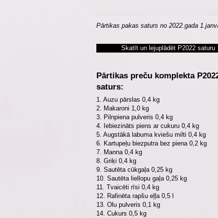
Pārtikas pakas saturs no 2022.gada 1.jan
Skatīt un lejuplādēt P2022 saturu
Pārtikas preču komplekta P202
saturs:
1. Auzu pārslas 0,4 kg
2. Makaroni 1,0 kg
3. Pilnpiena pulveris 0,4 kg
4.
Iebiezināts piens ar cukuru
0,4 kg
5. Augstākā labuma kviešu milti 0,4 kg
6. Kartupeļu biezputra bez piena 0,2 kg
7. Manna 0,4 kg
8. Griķi 0,4 kg
9. Sautēta cūkgaļa 0,25 kg
10. Sautēta liellopu gaļa 0,25 kg
11. Tvaicēti rīsi 0,4 kg
12. Rafinēta rapšu eļļa 0,5 l
13. Olu pulveris 0,1 kg
14. Cukurs 0,5 kg