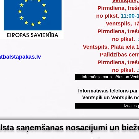
Ventspils,
Pirmdiena, treš
no plkst.
11:00-
Ventspils, Tā
Pirmdiena, treš
no plkst.
Ventspils, Platā iela 
Palīdzības cen
tbalstapakas.lv
Pirmdiena, treš
no plkst.
.
Informācija par pilsētas un Vent
Informatīvais telefons pa
Ventspilī un Ventspils 
Izdales 
lsta saņemšanas nosacījumi un bie