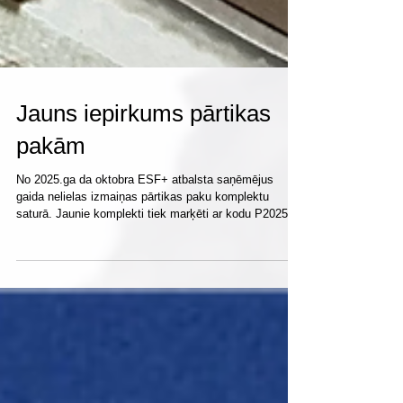
Jauns iepirkums pārtikas
pakām
No 2025.ga da oktobra ESF+ atbalsta saņēmējus
gaida nelielas izmaiņas pārtikas paku komplektu
saturā. Jaunie komplekti tiek marķēti ar kodu P2025 un
to piegāde izdales punktiem uzsākta oktobrī. ESF+
programmas materiālās nenodrošinātības mazināšanai
ietvaros šogad īstenotā iepirkuma rezultātā noslēgts
jauns līgums ar pārtikas komplektu piegādātāju SIA
“Dobeles Dzirnavnieks”. Iepirkuma rezultātā pārtikas
komplektu individuālai izdalei sastāvs palicis
nemainīgs, bet mainījies t