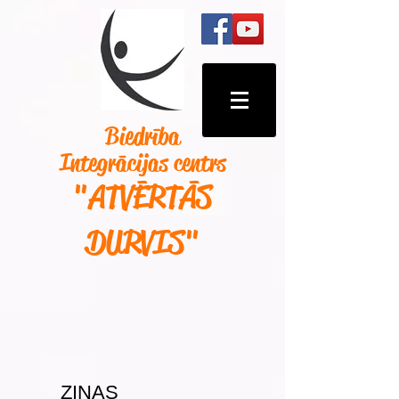
Biedrība
Integrācijas centrs
"ATVĒRTĀS
DURVIS
"
ZIŅAS