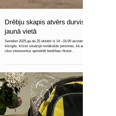
Drēbju skapis atvērs durvis
jaunā vietā
Sestdien 2025.ga da 25.oktobrī ni 14:--16:00 aicinām
trūcīgās, krīzes situācijā nonākušās personas, kā arī
citus interesentus apmeklēt biedrības rīkotot
pasākumu "Atvērto durvju Drēbju skapis". Katra šāda
pasākuma laikā personām ir ne vien iespēja piemeklēt
sev un saviem ģimenes locekļiem sezonai atbilstošus
lietotus apģērbus, apavus u.c. mājsaimniecības lietas,
bet arī vērtīgi pavadīt laiku piedaloties sarunās pie
tējas un kafijas tases. Šī būs praktiska un sirsnīga
tikšanās