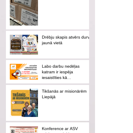
Drēbju skapis atvērs durvis
jaunā vietā
Labo darbu nedēļas
katram ir iespēja
iesaistīties kā
brīvprātīgajam vai
ziedotājam
Tikšanās ar misionārēm
Liepājā
Konference ar ASV