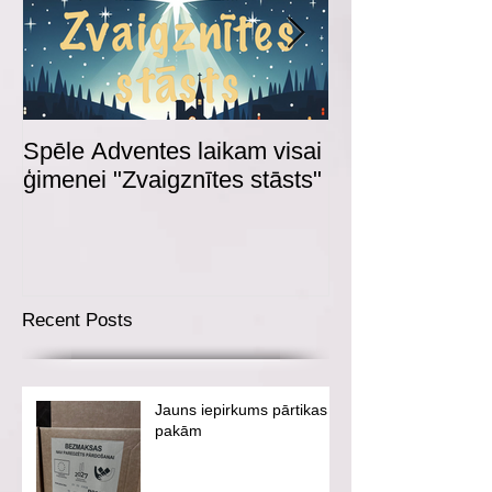
Spēle Adventes laikam visai
Adventes spēl
ģimenei "Zvaigznītes stāsts"
Recent Posts
Jauns iepirkums pārtikas
pakām