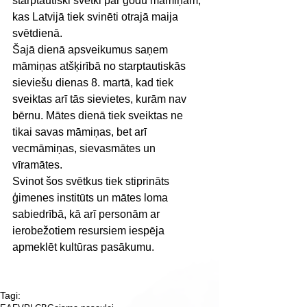
starptautiski svētki par godu māmiņām, 
kas Latvijā tiek svinēti otrajā maija 
svētdienā.
Šajā dienā apsveikumus saņem 
māmiņas atšķirībā no starptautiskās 
sieviešu dienas 8. martā, kad tiek 
sveiktas arī tās sievietes, kurām nav 
bērnu. Mātes dienā tiek sveiktas ne 
tikai savas māmiņas, bet arī 
vecmāmiņas, sievasmātes un 
vīramātes.
Svinot šos svētkus tiek stiprināts 
ģimenes institūts un mātes loma 
sabiedrībā, kā arī personām ar 
ierobežotiem resursiem iespēja 
apmeklēt kultūras pasākumu.
Tagi: