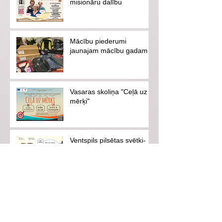
misionāru dalību
Mācību piederumi
jaunajam mācību gadam
Vasaras skoliņa "Ceļā uz
mērķi"
Ventspils pilsētas svētki-
es savai pilsētai
Aicinām uz iedvesmojošu
tikšanos ar hokejistu
Eduardu Hugo Jansonu!