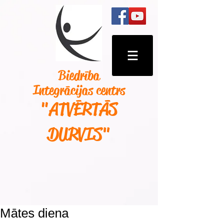
Biedrība
Integrācijas centrs
"ATVĒRTĀS
DURVIS
"
Mātes diena