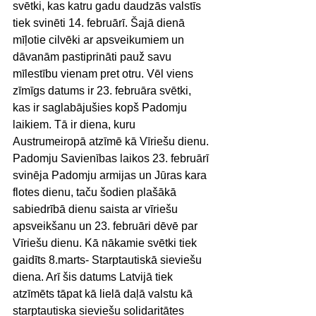
svētki, kas katru gadu daudzās valstīs 
tiek svinēti 14. februārī. Šajā dienā 
mīļotie cilvēki ar apsveikumiem un 
dāvanām pastiprināti pauž savu 
mīlestību vienam pret otru. Vēl viens 
zīmīgs datums ir 23. februāra svētki, 
kas ir saglabājušies kopš Padomju 
laikiem. Tā ir diena, kuru 
Austrumeiropā atzīmē kā Vīriešu dienu. 
Padomju Savienības laikos 23. februārī 
svinēja Padomju armijas un Jūras kara 
flotes dienu, taču šodien plašākā 
sabiedrībā dienu saista ar vīriešu 
apsveikšanu un 23. februāri dēvē par 
Vīriešu dienu. Kā nākamie svētki tiek 
gaidīts 8.marts- Starptautiskā sieviešu 
diena. Arī šis datums Latvijā tiek 
atzīmēts tāpat kā lielā daļā valstu kā 
starptautiska sieviešu solidaritātes 