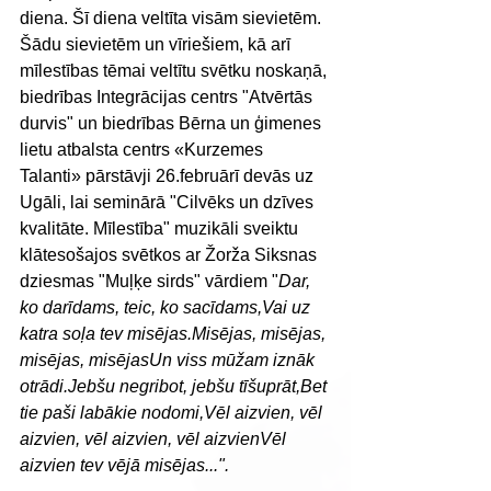
diena. Šī diena veltīta visām sievietēm.
Šādu sievietēm un vīriešiem, kā arī 
mīlestības tēmai veltītu svētku noskaņā, 
biedrības Integrācijas centrs "Atvērtās 
durvis" un biedrības Bērna un ģimenes 
lietu atbalsta centrs «Kurzemes 
Talanti» pārstāvji 26.februārī devās uz 
Ugāli, lai seminārā "Cilvēks un dzīves 
kvalitāte. Mīlestība" muzikāli sveiktu 
klātesošajos svētkos ar Žorža Siksnas 
dziesmas "Muļķe sirds" vārdiem "
Dar, 
ko darīdams, teic, ko sacīdams,Vai uz 
katra soļa tev misējas.Misējas, misējas, 
misējas, misējasUn viss mūžam iznāk 
otrādi.Jebšu negribot, jebšu tīšuprāt,Bet 
tie paši labākie nodomi,Vēl aizvien, vēl 
aizvien, vēl aizvien, vēl aizvienVēl 
aizvien tev vējā misējas...". 