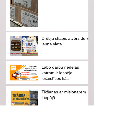
Drēbju skapis atvērs durvis
jaunā vietā
Labo darbu nedēļas
katram ir iespēja
iesaistīties kā
brīvprātīgajam vai
ziedotājam
Tikšanās ar misionārēm
Liepājā
Konference ar ASV