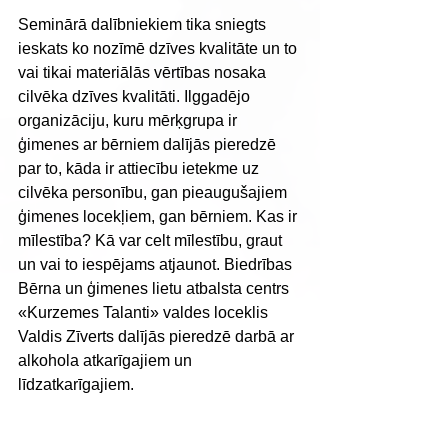
Seminārā dalībniekiem tika sniegts 
ieskats ko nozīmē dzīves kvalitāte un to 
vai tikai materiālās vērtības nosaka 
cilvēka dzīves kvalitāti. Ilggadējo 
organizāciju, kuru mērķgrupa ir 
ģimenes ar bērniem dalījās pieredzē 
par to, kāda ir attiecību ietekme uz 
cilvēka personību, gan pieaugušajiem 
ģimenes locekļiem, gan bērniem. Kas ir 
mīlestība? Kā var celt mīlestību, graut 
un vai to iespējams atjaunot. Biedrības 
Bērna un ģimenes lietu atbalsta centrs 
«Kurzemes Talanti» valdes loceklis 
Valdis Zīverts dalījās pieredzē darbā ar 
alkohola atkarīgajiem un 
līdzatkarīgajiem.