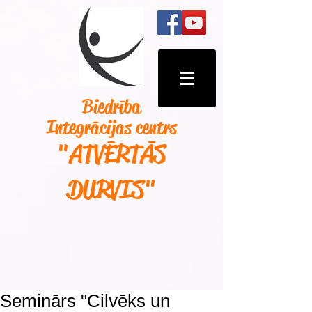
Biedrība
Integrācijas centrs
"ATVĒRTĀS
DURVIS
"
Seminārs "Cilvēks un