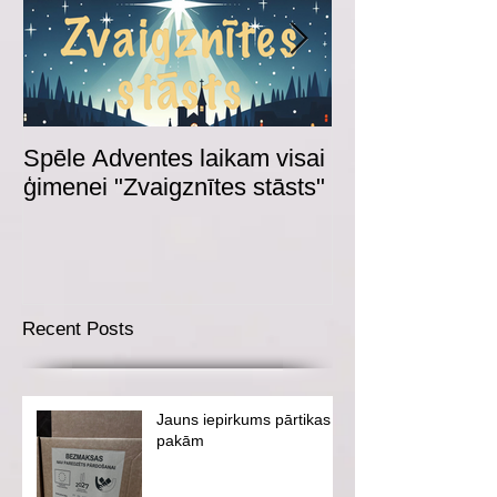
Spēle Adventes laikam visai
Adventes spēl
ģimenei "Zvaigznītes stāsts"
Recent Posts
Jauns iepirkums pārtikas
pakām