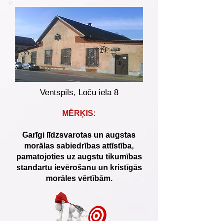
Ventspils, Loču iela 8
MĒRĶIS:
Garīgi līdzsvarotas un augstas
morālas sabiedrības attīstība,
pamatojoties uz augstu tikumības
standartu ievērošanu un kristīgās
morāles vērtībām.