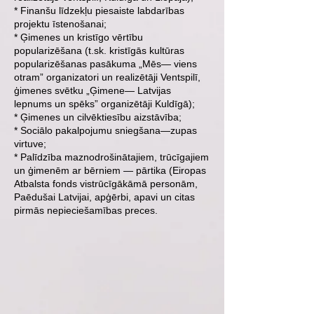
* Finanšu līdzekļu piesaiste labdarības
projektu īstenošanai;
* Ģimenes un kristīgo vērtību
popularizēšana (t.sk. kristīgās kultūras
popularizēšanas pasākuma „Mēs— viens
otram” organizatori un realizētāji Ventspilī,
ģimenes svētku „Ģimene— Latvijas
lepnums un spēks” organizētāji Kuldīgā);
* Ģimenes un cilvēktiesību aizstāvība;
* Sociālo pakalpojumu sniegšana—zupas
virtuve;
* Palīdzība maznodrošinātajiem, trūcīgajiem
un ģimenēm ar bērniem — pārtika (Eiropas
Atbalsta fonds vistrūcīgākāmā personām,
Paēdušai Latvijai, apģērbi, apavi un citas
pirmās nepieciešamības preces.