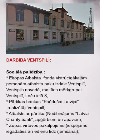
DARBĪBA VENTSPILĪ:
Sociālā palīdzība :
* Eiropas Atbalsta fonda vistrūcīgākajām
personām atbalsta paku izdale Ventspilī,
Ventspils novadā, maltītes mērķgrupai
Ventspilī, Loču ielā 8;
* Pārtikas bankas ''Paēdušai Latvijai"
realizētāji Ventspilī;
* Atbalsts ar pārtiku (Nodibinājums "Latvia
Charity bank", apģērbiem un apaviem;
* Zupas virtuves pakalpojums (iespējams
iegādāties arī ēdienu līdz ņemšanai);