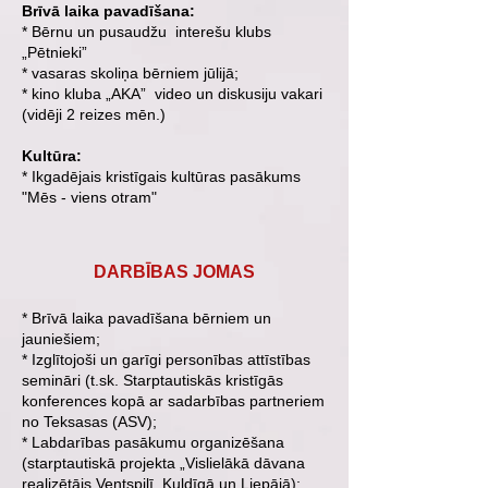
Brīvā laika pavadīšana:
* Bērnu un pusaudžu interešu klubs
„Pētnieki”
* vasaras skoliņa bērniem jūlijā;
* kino kluba „AKA” video un diskusiju vakari
(vidēji 2 reizes mēn.)
Kultūra:
* Ikgadējais kristīgais kultūras pasākums
"Mēs - viens otram"
DARBĪBAS JOMAS
* Brīvā laika pavadīšana bērniem un
jauniešiem;
* Izglītojoši un garīgi personības attīstības
semināri (t.sk. Starptautiskās kristīgās
konferences kopā ar sadarbības partneriem
no Teksasas (ASV);
* Labdarības pasākumu organizēšana
(starptautiskā projekta „Vislielākā dāvana
realizētājs Ventspilī, Kuldīgā un Liepājā);