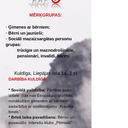
MĒRĶGRUPAS:
· Ģimenes ar bērniem;
· Bērni un jaunieši;
· Sociāli mazaizsargātas personu
grupas:
trūcīgie un maznodrošinātie,
pensionāri, invalīdi, bāreņi
.
Kuldīga, Liepājas iela 14, 2 st
DARBĪBA KULDĪGĀ:
* Sociālā palīdzība:
Pārtikas paku
izdale (tās nav Eiropakas) grūtībās
nonākušām ģimenēm ar bērniem
sadarbībā ar nodibinājumu „Kraukļa
fonds”;
* Brīvā laika pavadīšana:
Bērnu un
pusaudžu interešu klubs „Pētnieki”