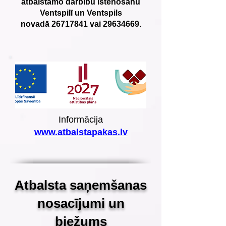
atbalstāmo darbību īstenošanu
Ventspilī un Ventspils
novadā
26717841
vai
29634669
.
Informācija
www.atbalstapakas.lv
Atbalsta saņemšanas
nosacījumi un
biežums