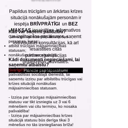
Papildus trūcīgām un ārkārtas krīzes
situācijā nonākušajām personām ir
iespēja
BRĪVPRĀTĪGI
un
BEZ
MAKSAS
iesaistīties informatīvos
Kas var saņemt palīdzību?
un izglītojošos pasākumos, saņemt
Ģimenes vai atsevišķi dzīvojošas
personas, kuras:
individuālas konsultācijas, kā arī
atbilst trūcīgas mājsaimniecības
iesaistīties citās
statusam;
nonākušas krīzes situācijā.
partnerorganizācijas
Kādi dokumenti nepieciešami, lai
organizētās aktivitātēs.
saņemtu atbalstu?
Svarīgi!!!
Personai ir jāvēršas
Plānotie papildpasākumi
pašvaldības sociālajā dienestā, lai
saņemtu izziņu par atbilstību trūcīgas vai
krīzes situācijā nonākušas
mājsaimniecības statusam.
- Izziņa par trūcīgas mājsaimniecības
statusu var tikt izsniegta uz 3 vai 6
mēnešiem vai citu termiņu, ko nosaka
pašvaldība!
- Izziņa par mājsaimniecības krīzes
situācijā statusu būs derīga tikai 3
mēnešus no tās izsniegšanas brīža!