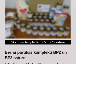
Skatīt un lejuplādēt BP2, BP3 saturu
Bērnu pārtikas komplekti BP2 un
BP3 saturs:
Mākslīgie papildu ēdināšanas maisījumi
zīdaiņiem un maziem bērniem, biezputras
maisījums, augļu un dārzeņu biezeņi,
biezeņi ar gaļu un sausiņi.
Piegādātājs - SIA Sanitex
Paku iedalīums atbilstoši vecumam:
BP2 - 6
-
12 mēneši
BP3 - 13-24 mēneši