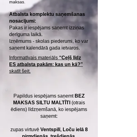
maksas.
Atbalsta komplektu saņemšanas
nosacījumi:
Pakas ir iespējams saņemt izziņas
derīguma laikā.
Izņēmums - skolas piederumi, ko var
saņemt kalendārā gada ietvaros.
Informatīvais materiāls
“Ceļš līdz
ES atbalsta pakām: kas un kā?”
skatīt šeit.
Papildus iespējams saņemt
BEZ
MAKSAS SILTU MALTĪTI
(otrais
ēdiens) līdzņemšanā, ko iespējams
saņemt:
zupas virtuvē
Ventspilī, Loču ielā 8
pirmdienās, trešdienās,