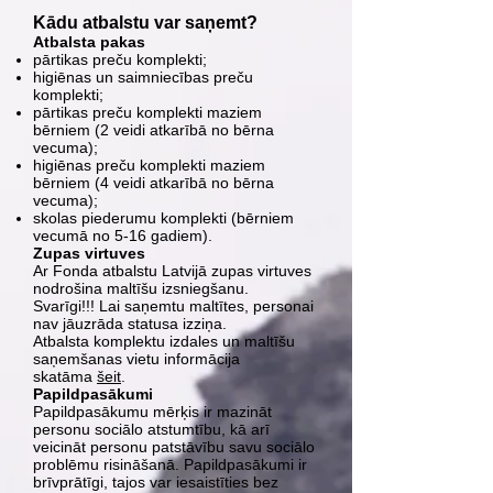
Kādu atbalstu var saņemt?
Atbalsta pakas
pārtikas preču komplekti;
higiēnas un saimniecības preču
komplekti;
pārtikas preču komplekti maziem
bērniem (2 veidi atkarībā no bērna
vecuma);
higiēnas preču komplekti maziem
bērniem (4 veidi atkarībā no bērna
vecuma);
skolas piederumu komplekti (bērniem
vecumā no 5-16 gadiem).
Zupas virtuves
Ar Fonda atbalstu Latvijā zupas virtuves
nodrošina maltīšu izsniegšanu.
Svarīgi!!! Lai saņemtu maltītes, personai
nav jāuzrāda statusa izziņa.
Atbalsta komplektu izdales un maltīšu
saņemšanas vietu informācija
skatāma
šeit
.
Papildpasākumi
Papildpasākumu mērķis ir mazināt
personu sociālo atstumtību, kā arī
veicināt personu patstāvību savu sociālo
problēmu risināšanā. Papildpasākumi ir
brīvprātīgi, tajos var iesaistīties bez