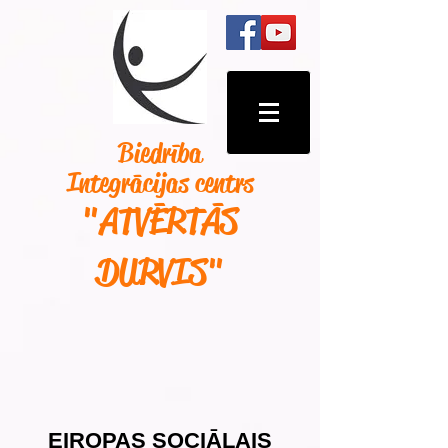
Biedrība
Integrācijas centrs
"ATVĒRTĀS
DURVIS
"
EIROPAS SOCIĀLAIS