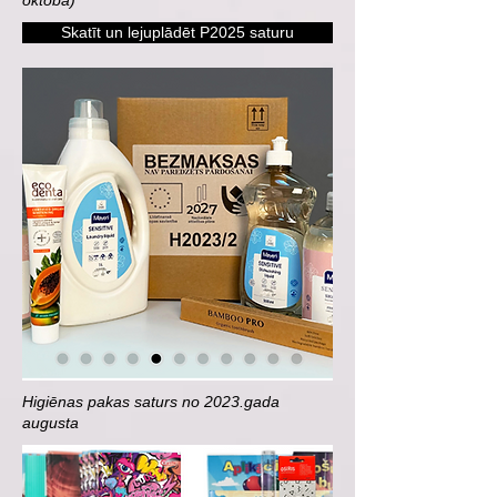
oktoba)
Skatīt un lejuplādēt P2025 saturu
Higiēnas pakas saturs no 2023.gada
augusta