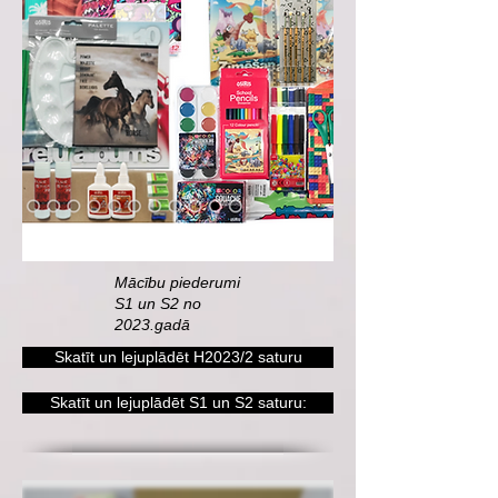
Mācību piederumi
S1 un S2 no
2023.gadā
Skatīt un lejuplādēt H2023/2 saturu
Skatīt un lejuplādēt S1 un S2 saturu: