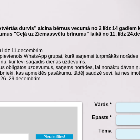
"Atvērtās durvis" aicina bērnus vecumā no 2 līdz 14 gadiem
umus "Ceļā uz Ziemassvētu brīnumu" laikā no 11. līdz 24.d
mu līdz 11.decembrim
si pievienots WhatsApp grupai, kurā saņemsi turpmākās norādes
iņu, kur tevi sagaidīs dienas uzdevums.
 visus obligātos uzdevumus, saņems norādes, lai nonāktu dāvan
bnieki, kas apmeklēs pasākumu, tādēļ saudzē sevi, lai neslimot
 26.-29.decembrim.
Vārds *
Epasts *
Tēma
Pierakstīties!