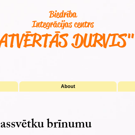
Biedrība
Integrācijas centrs
ATVĒRTĀS DURVIS
About
assvētku brīnumu