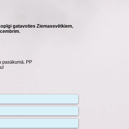
 kopīgi gatavoties Ziemassvētkiem,
ecembrim.
iņu pasākumā. PP
u!