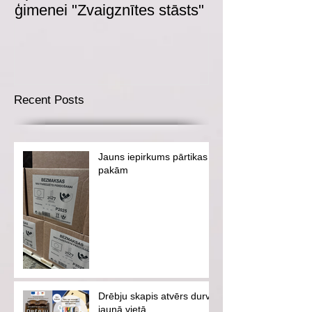
ģimenei "Zvaigznītes stāsts"
Recent Posts
Jauns iepirkums pārtikas
pakām
Drēbju skapis atvērs durvis
jaunā vietā