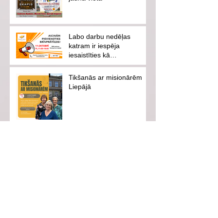
Labo darbu nedēļas
katram ir iespēja
iesaistīties kā
brīvprātīgajam vai
ziedotājam
Tikšanās ar misionārēm
Liepājā
Konference ar ASV
misionāru dalību
Mācību piederumi
jaunajam mācību gadam