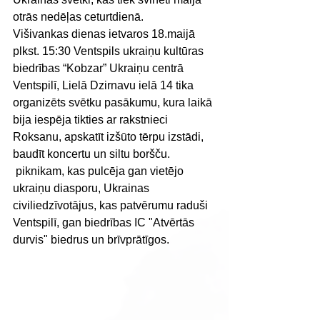
otrās nedēļas ceturtdienā. 
Višivankas dienas ietvaros 18.maijā 
plkst. 15:30 Ventspils ukraiņu kultūras 
biedrības “Kobzar” Ukraiņu centrā 
Ventspilī, Lielā Dzirnavu ielā 14 tika 
organizēts svētku pasākumu, kura laikā 
bija iespēja tikties ar rakstnieci 
Roksanu, apskatīt izšūto tērpu izstādi, 
baudīt koncertu un siltu boršču.
 piknikam, kas pulcēja gan vietējo 
ukraiņu diasporu, Ukrainas 
civiliedzīvotājus, kas patvērumu raduši 
Ventspilī, gan biedrības IC "Atvērtās 
durvis" biedrus un brīvprātīgos.