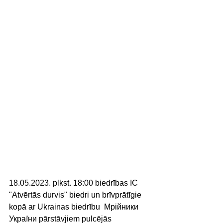
18.05.2023. plkst. 18:00 biedrības IC 
"Atvērtās durvis" biedri un brīvprātīgie 
kopā ar Ukrainas biedrību  Мрійники 
України pārstāvjiem pulcējās 