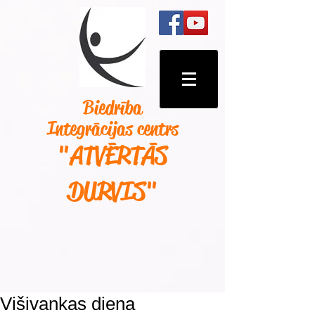
Biedrība
Integrācijas centrs
"ATVĒRTĀS
DURVIS
"
Višivankas diena