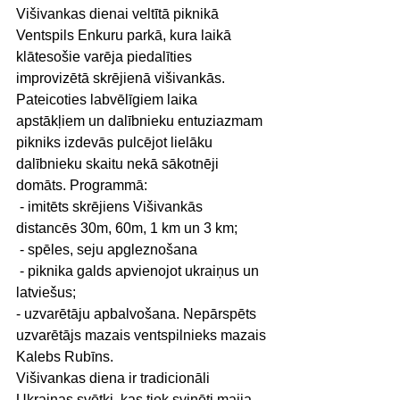
Višivankas dienai veltītā piknikā 
Ventspils Enkuru parkā, kura laikā 
klātesošie varēja piedalīties 
improvizētā skrējienā višivankās.
Pateicoties labvēlīgiem laika 
apstākļiem un dalībnieku entuziazmam 
pikniks izdevās pulcējot lielāku 
dalībnieku skaitu nekā sākotnēji 
domāts. Programmā:
 - imitēts skrējiens Višivankās 
distancēs 30m, 60m, 1 km un 3 km;
 - spēles, seju apgleznošana
 - piknika galds apvienojot ukraiņus un 
latviešus;
- uzvarētāju apbalvošana. Nepārspēts 
uzvarētājs mazais ventspilnieks mazais 
Kalebs Rubīns.
Višivankas diena ir tradicionāli 
Ukrainas svētki, kas tiek svinēti maija 