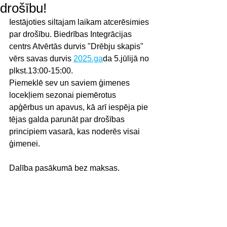
drošību!
Iestājoties siltajam laikam atcerēsimies 
par drošību. Biedrības Integrācijas 
centrs Atvērtās durvis "Drēbju skapis" 
vērs savas durvis 
2025.ga
da 5.jūlijā no 
plkst.13:00-15:00.
Piemeklē sev un saviem ģimenes 
locekļiem sezonai piemērotus 
apģērbus un apavus, kā arī iespēja pie 
tējas galda parunāt par drošības 
principiem vasarā, kas noderēs visai 
ģimenei.
Dalība pasākumā bez maksas.