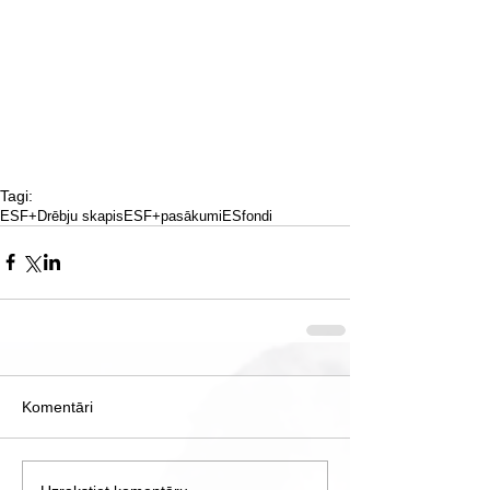
Tagi:
ESF+
Drēbju skapis
ESF+pasākumi
ESfondi
Komentāri