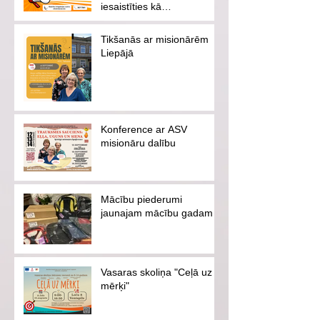
iesaistīties kā
brīvprātīgajam vai
ziedotājam
Tikšanās ar misionārēm
Liepājā
Konference ar ASV
misionāru dalību
Mācību piederumi
jaunajam mācību gadam
Vasaras skoliņa "Ceļā uz
mērķi"