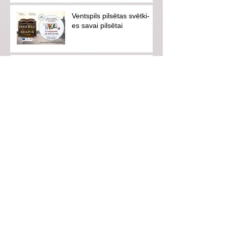
Ventspils pilsētas svētki-
es savai pilsētai
Aicinām uz iedvesmojošu
tikšanos ar hokejistu
Eduardu Hugo Jansonu!
Vasarā neaizmirsīsim
drošību!
Follow Us
Pieraksties jaunumiem!