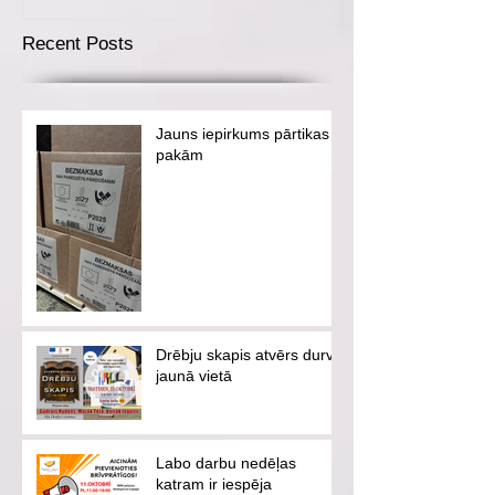
Recent Posts
Jauns iepirkums pārtikas
pakām
Drēbju skapis atvērs durvis
jaunā vietā
Labo darbu nedēļas
katram ir iespēja