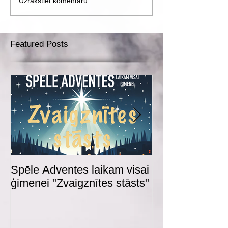
Uzrakstiet komentāru...
Featured Posts
Spēle Adventes laikam visai
Adventes spēl
ģimenei "Zvaigznītes stāsts"