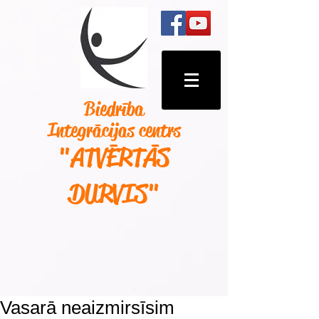
Biedrība
Integrācijas centrs
"ATVĒRTĀS
DURVIS
"
Vasarā neaizmirsīsim