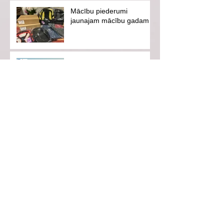
Mācību piederumi
jaunajam mācību gadam
Vasaras skoliņa "Ceļā uz
mērķi"
Ventspils pilsētas svētki-
es savai pilsētai
Aicinām uz iedvesmojošu
tikšanos ar hokejistu
Eduardu Hugo Jansonu!
Vasarā neaizmirsīsim