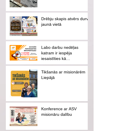
Drēbju skapis atvērs durvis
jaunā vietā
Labo darbu nedēļas
katram ir iespēja
iesaistīties kā
brīvprātīgajam vai
ziedotājam
Tikšanās ar misionārēm
Liepājā
Konference ar ASV
misionāru dalību