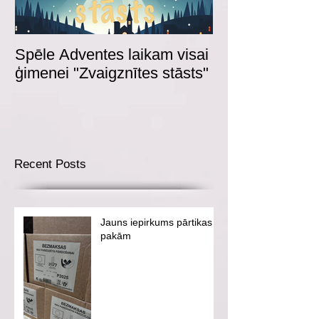
Spēle Adventes laikam visai
Adventes spēl
ģimenei "Zvaigznītes stāsts"
Recent Posts
Jauns iepirkums pārtikas
pakām