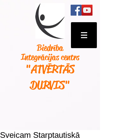
Biedrība
Integrācijas centrs
"ATVĒRTĀS
DURVIS
"
Sveicam Starptautiskā