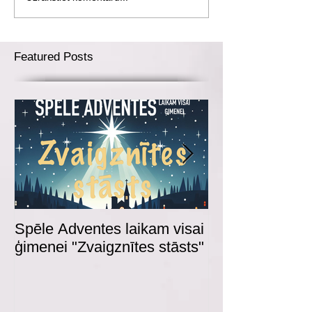
Featured Posts
Spēle Adventes laikam visai
Adventes spēl
ģimenei "Zvaigznītes stāsts"