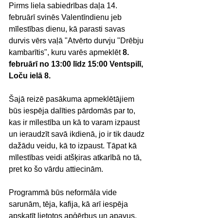
Pirms liela sabiedrības daļa 14. 
februārī svinēs Valentīndienu jeb 
mīlestības dienu, kā parasti savas 
durvis vērs vaļā "Atvērto durvju "Drēbju 
kambarītis", kuru varēs apmeklēt
 8. 
februārī no 13:00 līdz 15:00 Ventspilī, 
Loču ielā 8.
Šajā reizē pasākuma apmeklētājiem 
būs iespēja dalīties pārdomās par to, 
kas ir mīlestība un kā to varam izpaust 
un ieraudzīt savā ikdienā, jo ir tik daudz 
dažādu veidu, kā to izpaust. Tāpat kā 
mīlestības veidi atšķiras atkarībā no tā, 
pret ko šo vārdu attiecinām.
Programmā būs neformāla vide 
sarunām, tēja, kafija, kā arī iespēja 
apskatīt lietotos apģērbus un apavus, 