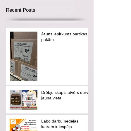
Recent Posts
Jauns iepirkums pārtikas
pakām
Drēbju skapis atvērs durvis
jaunā vietā
Labo darbu nedēļas
katram ir iespēja