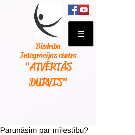
Biedrība
Integrācijas centrs
"ATVĒRTĀS
DURVIS
"
Parunāsim par mīlestību?