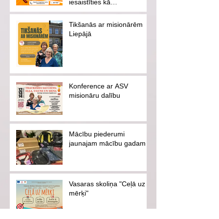
iesaistīties kā
brīvprātīgajam vai
ziedotājam
Tikšanās ar misionārēm
Liepājā
Konference ar ASV
misionāru dalību
Mācību piederumi
jaunajam mācību gadam
Vasaras skoliņa "Ceļā uz
mērķi"