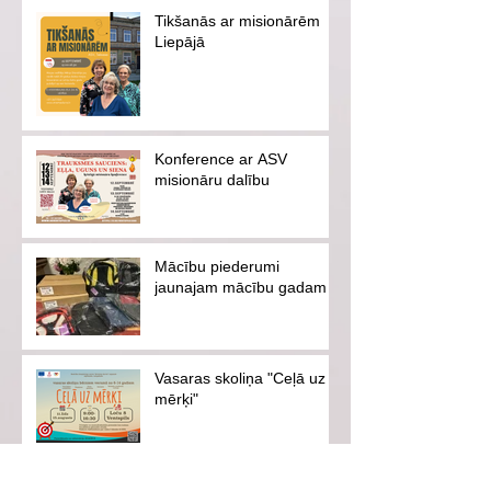
ziedotājam
Tikšanās ar misionārēm
Liepājā
Konference ar ASV
misionāru dalību
Mācību piederumi
jaunajam mācību gadam
Vasaras skoliņa "Ceļā uz
mērķi"
Ventspils pilsētas svētki-