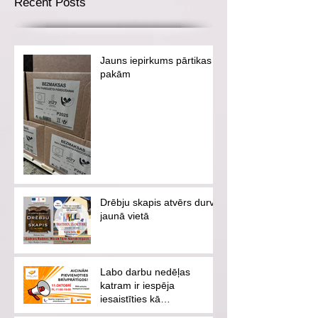
Recent Posts
Jauns iepirkums pārtikas
pakām
Drēbju skapis atvērs durvis
jaunā vietā
Labo darbu nedēļas
katram ir iespēja
iesaistīties kā
brīvprātīgajam vai