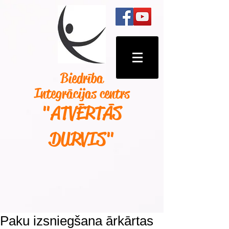
Biedrība
Integrācijas centrs
"ATVĒRTĀS
DURVIS
"
Paku izsniegšana ārkārtas