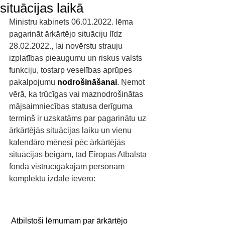
situācijas laikā
Ministru kabinets 06.01.2022. lēma 
pagarināt ārkārtējo situāciju līdz 
28.02.2022., lai novērstu strauju 
izplatības pieaugumu un riskus valsts 
funkciju, tostarp veselības aprūpes 
pakalpojumu 
nodrošināšanai
. Ņemot 
vērā, ka trūcīgas vai maznodrošinātas 
mājsaimniecības statusa derīguma 
termiņš ir uzskatāms par pagarinātu uz 
ārkārtējās situācijas laiku un vienu 
kalendāro mēnesi pēc ārkārtējās 
situācijas beigām, tad Eiropas Atbalsta 
fonda vistrūcīgākajām personām 
komplektu izdalē ievēro:
Atbilstoši lēmumam par ārkārtējo 