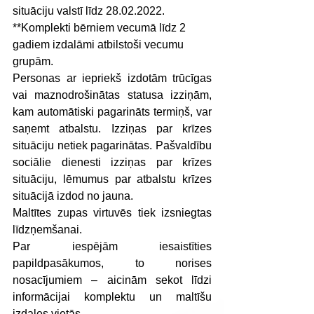
situāciju valstī līdz 28.02.2022.
**Komplekti bērniem vecumā līdz 2 
gadiem izdalāmi atbilstoši vecumu 
grupām.
Personas ar iepriekš izdotām trūcīgas 
vai maznodrošinātas statusa izziņām, 
kam automātiski pagarināts termiņš, var 
saņemt atbalstu. Izziņas par krīzes 
situāciju netiek pagarinātas. Pašvaldību 
sociālie dienesti izziņas par krīzes 
situāciju, lēmumus par atbalstu krīzes 
situācijā izdod no jauna.
Maltītes zupas virtuvēs tiek izsniegtas 
līdzņemšanai. 
Par iespējām iesaistīties 
papildpasākumos, to norises 
nosacījumiem – aicinām sekot līdzi 
informācijai komplektu un maltīšu 
izdales vietās.