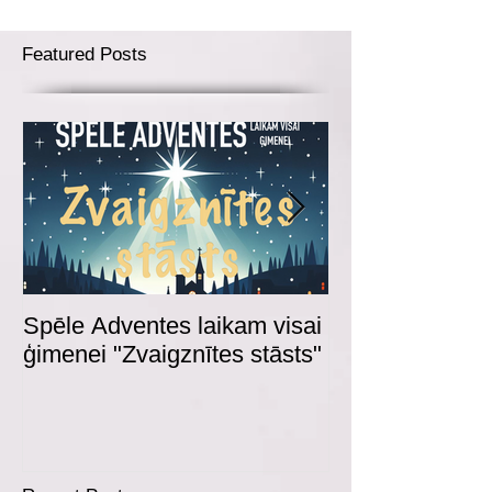
Featured Posts
Spēle Adventes laikam visai
Adventes spēl
ģimenei "Zvaigznītes stāsts"