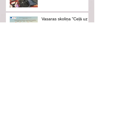
Vasaras skoliņa "Ceļā uz
mērķi"
Ventspils pilsētas svētki-
es savai pilsētai
Aicinām uz iedvesmojošu
tikšanos ar hokejistu
Eduardu Hugo Jansonu!
Vasarā neaizmirsīsim
drošību!