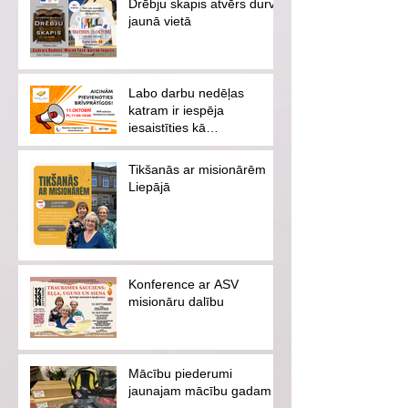
Drēbju skapis atvērs durvis
jaunā vietā
Labo darbu nedēļas
katram ir iespēja
iesaistīties kā
brīvprātīgajam vai
ziedotājam
Tikšanās ar misionārēm
Liepājā
Konference ar ASV
misionāru dalību
Mācību piederumi
jaunajam mācību gadam