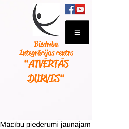
Biedrība
Integrācijas centrs
"ATVĒRTĀS
DURVIS
"
Mācību piederumi jaunajam