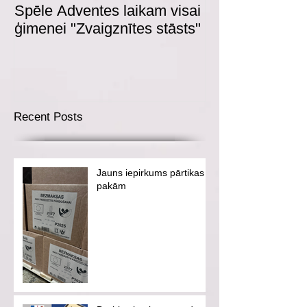
Spēle Adventes laikam visai
Adventes spēl
ģimenei "Zvaigznītes stāsts"
Recent Posts
Jauns iepirkums pārtikas
pakām