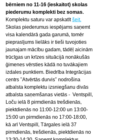
bērniem no 11-16 (ieskaitot) skolas 
piederumu komplekti bez somas. 
Komplektu saturu var apskatīt 
šeit.
Skolas piederumus iespējams saņemt 
visa kalendārā gada garumā, tomēr 
pieprasījums lielāks ir tieši tuvojoties 
jaunajam mācību gadam, tādēļ aicinām 
trūcīgas un krīzes situācijā nonākušās 
ģimenes 
vērsties kādā no tuvākajiem 
izdales punktiem. Biedrība Integrācijas 
centrs "Atvērtās durvis" nodrošina 
atbalsta komplektu izsniegšanu divās 
atbalsta saņemšanas vietās -  Ventspilī, 
Loču ielā 8 pirmdienās trešdienās, 
piektdienās no 11:00-12:00 un 13:00-
15:00 un pirmdienās no 17:00-18:00, 
kā arī Ventspilī, Tārgales ielā 37 
pirmdienās, trešdienās, piektdienās no 
13:30-14:30
. Saņemt komplektus 