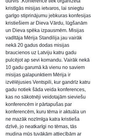
durvis".Konference tiek organizēta 
kristīgās misijas ietvaros, lai sniegtu 
garīgo stiprinājumu jebkuras konfesijas 
kristiešiem ar Dieva Vārdu, lūgšanām 
un Dieva spēka izpausmēm. Misijas 
vadītāja Mērija Standilija jau vairāk 
nekā 20 gadus dodas misijas 
braucienos uz Latviju katru gadu 
pulcējot ap sevi komandu. Vairāk nekā 
10 gadu garumā kā vienu no saviem 
misijas galapunktiem Mērija ir 
izvēlējusies Ventspili, kur gandrīz katru 
gadu notiek šāda veida konferences, 
kas no sākotnēji veidotajām sieviešu 
konferencēm ir pārtapušas par 
konferencēm, kuru tēma ir aktuāla un 
ne mazāk nozīmīga katra kristieša 
dzīvē, jo neatkarīgi no tēmas, tās 
mudina mūs tuvākām attiecībām ar 