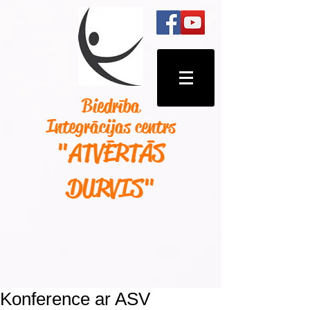
Biedrība
Integrācijas centrs
"ATVĒRTĀS
DURVIS
"
Konference ar ASV