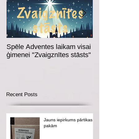
Spēle Adventes laikam visai
Adventes spēl
ģimenei "Zvaigznītes stāsts"
Recent Posts
Jauns iepirkums pārtikas
pakām