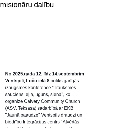
misionāru dalību
No 2025.gada 12. līdz 14.septembrim 
Ventspilī, Loču ielā 8
 notiks garīgās 
izaugsmes konference "Trauksmes 
sauciens: eļļa, uguns, siena", ko 
organizē Calvery Community Church 
(ASV, Teksasa) sadarbībā ar EKB 
"Jaunā paaudze" Ventspils draudzi un 
biedrību Integrācijas centrs "Atvērtās 