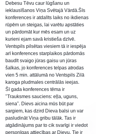
Debesu Tēvu caur lūgšanu un 
ieklausīšanos Viņa Svētajā Vārdā.Šīs 
konferences ir atdalīts laiks no ikdienas 
rūpēm un steigas, lai varētu apstāties 
un pārdomāt kur mēs esam un uz 
kurieni ejam savā kristieša dzīvē. 
Ventspils pilsētas viesiem tā ir iespēja 
arī konferences starplaikos pārdomās 
baudīt svaigo jūras gaisu un jūras 
šalkas, jo konferences telpas atrodas 
vien 5 min. attālumā no Ventspils Zilā 
karoga pludmales centrālās ieejas.
Šī gada konferences tēma ir 
"Trauksmes sauciens: eļļa, uguns, 
siena". Dievs aicina mūs būt par 
sargiem, kas dzird Dieva balsi un var 
pasludināt Viņa gribu tālāk. Tas ir 
atgādinājums par to cik svarīgi ir viedot 
personīgas attiecības ar Dievu. Tie ir 