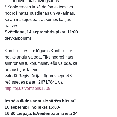
individuālās aizlūgšanas.
* Konferences laikā dalībniekiem tiks 
nodrošinātas pusdienas un vakariņas, 
kā arī mazajos pārtraukumos kafijas 
pauzes.
Svētdiena, 14.septembris plkst. 11:00
dievkalpojums.
Konferences noslēgums.Konference 
notiks angļu valodā. Tiks nodrošināts 
sinhronais tulkojumslatviešu valodā, kā 
arī austiņās krievu 
valodā.Reģistrācija.Lūgums iepriekš 
reģistrēties pa tel. 26717841 vai 
http://ej.uz/ventspils1309
Iespēja tikties ar misionārēm būs arī 
16.septembrī no plkst.15:00-
16:30 Liepājā, E.Veidenbauma ielā 24-