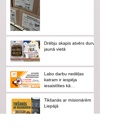
Drēbju skapis atvērs durvis
jaunā vietā
Labo darbu nedēļas
katram ir iespēja
iesaistīties kā
brīvprātīgajam vai
ziedotājam
Tikšanās ar misionārēm
Liepājā
Konference ar ASV