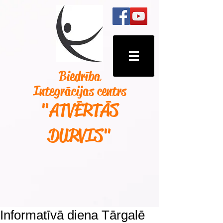
Biedrība
Integrācijas centrs
"ATVĒRTĀS
DURVIS
"
Informatīvā diena Tārgalē