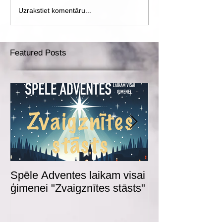
Uzrakstiet komentāru...
Featured Posts
Spēle Adventes laikam visai
Adventes spēl
ģimenei "Zvaigznītes stāsts"