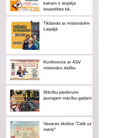
katram ir iespēja
iesaistīties kā
brīvprātīgajam vai
ziedotājam
Tikšanās ar misionārēm
Liepājā
Konference ar ASV
misionāru dalību
Mācību piederumi
jaunajam mācību gadam
Vasaras skoliņa "Ceļā uz
mērķi"