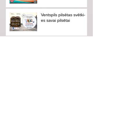
Ventspils pilsētas svētki-
es savai pilsētai
Aicinām uz iedvesmojošu
tikšanos ar hokejistu
Eduardu Hugo Jansonu!
Vasarā neaizmirsīsim
drošību!
Follow Us