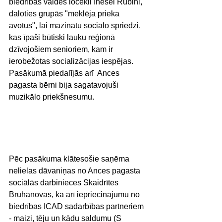
biedrības valdes locekli Inesei Rubini, 
daloties grupās "meklēja prieka 
avotus", lai mazinātu sociālo spriedzi, 
kas īpaši būtiski lauku reģionā 
dzīvojošiem senioriem, kam ir 
ierobežotas socializācijas iespējas. 
Pasākumā piedalījās arī  Ances 
pagasta bērni bija sagatavojuši 
muzikālo priekšnesumu.
Pēc pasākuma klātesošie saņēma 
nelielas dāvaniņas no Ances pagasta 
sociālās darbinieces Skaidrītes 
Bruhanovas, kā arī iepriecinājumu no 
biedrības ICAD sadarbības partneriem 
- maizi, tēju un kādu saldumu (S