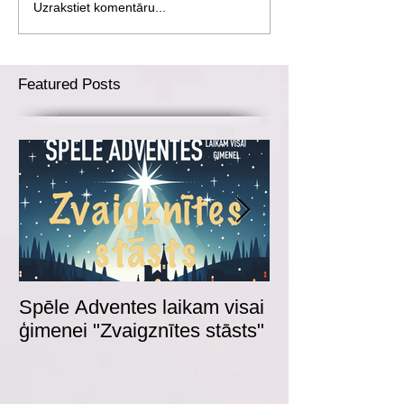
Uzrakstiet komentāru...
Featured Posts
Spēle Adventes laikam visai
Adventes spēl
ģimenei "Zvaigznītes stāsts"