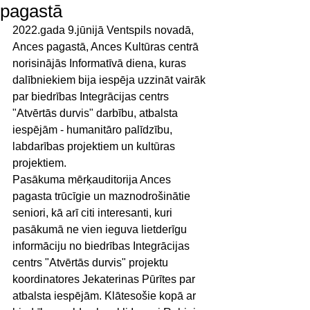
pagastā
2022.gada 9.jūnijā Ventspils novadā, 
Ances pagastā, Ances Kultūras centrā 
norisinājās Informatīvā diena, kuras 
dalībniekiem bija iespēja uzzināt vairāk 
par biedrības Integrācijas centrs 
"Atvērtās durvis" darbību, atbalsta 
iespējām - humanitāro palīdzību, 
labdarības projektiem un kultūras 
projektiem.
Pasākuma mērķauditorija Ances 
pagasta trūcīgie un maznodrošinātie 
seniori, kā arī citi interesanti, kuri 
pasākumā ne vien ieguva lietderīgu 
informāciju no biedrības Integrācijas 
centrs "Atvērtās durvis" projektu 
koordinatores Jekaterinas Pūrītes par 
atbalsta iespējām. Klātesošie kopā ar 