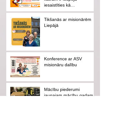
iesaistīties kā
brīvprātīgajam vai
ziedotājam
Tikšanās ar misionārēm
Liepājā
Konference ar ASV
misionāru dalību
Mācību piederumi
jaunajam mācību gadam
Vasaras skoliņa "Ceļā uz
mērķi"