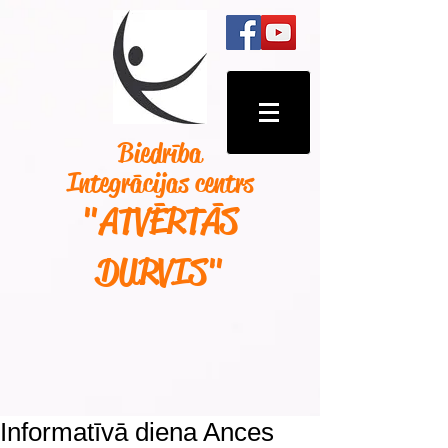
Biedrība
Integrācijas centrs
"ATVĒRTĀS
DURVIS
"
Informatīvā diena Ances