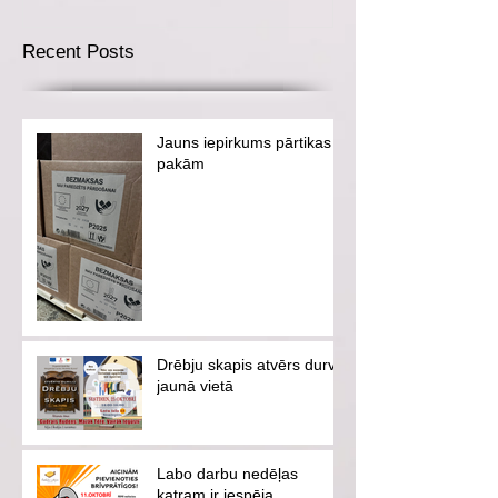
Recent Posts
Jauns iepirkums pārtikas
pakām
Drēbju skapis atvērs durvis
jaunā vietā
Labo darbu nedēļas
katram ir iespēja