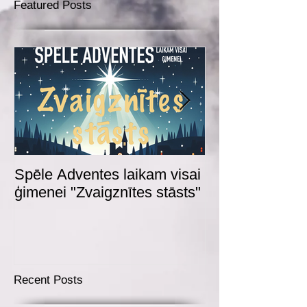
Featured Posts
Spēle Adventes laikam visai
Adventes spēl
ģimenei "Zvaigznītes stāsts"
Recent Posts