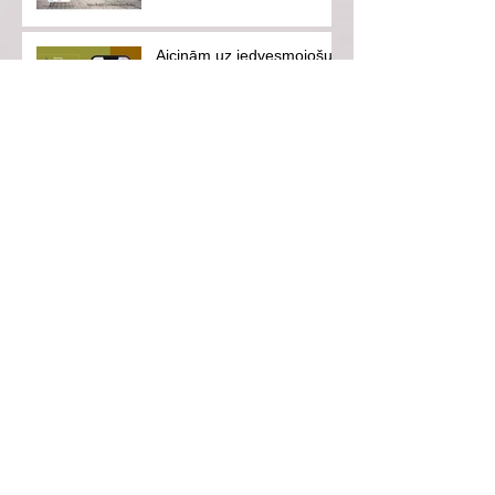
Aicinām uz iedvesmojošu
tikšanos ar hokejistu
Eduardu Hugo Jansonu!
Vasarā neaizmirsīsim
drošību!
Follow Us
Pieraksties jaunumiem!