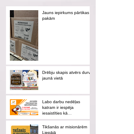
Jauns iepirkums pārtikas
pakām
Drēbju skapis atvērs durvis
jaunā vietā
Labo darbu nedēļas
katram ir iespēja
iesaistīties kā
brīvprātīgajam vai
ziedotājam
Tikšanās ar misionārēm
Liepājā