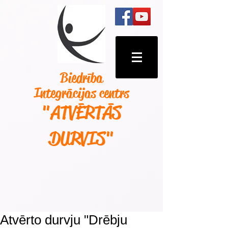
Biedrība
Integrācijas centrs
"ATVĒRTĀS
DURVIS
"
Atvērto durvju "Drēbju