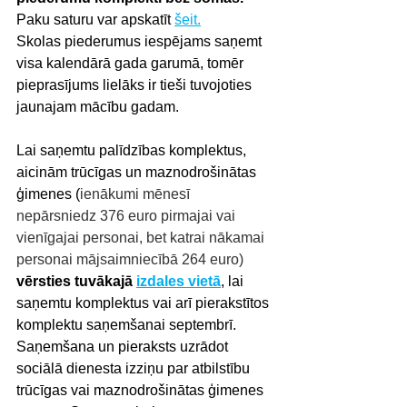
Paku saturu var apskatīt 
šeit.
Skolas piederumus iespējams saņemt 
visa kalendārā gada garumā, tomēr 
pieprasījums lielāks ir tieši tuvojoties 
jaunajam mācību gadam.
Lai saņemtu palīdzības komplektus, 
aicinām trūcīgas un maznodrošinātas 
ģimenes (
ienākumi mēnesī 
nepārsniedz 376 euro pirmajai vai 
vienīgajai personai, bet katrai nākamai 
personai mājsaimniecībā 264 euro)
vērsties tuvākajā 
izdales vietā
, lai 
saņemtu komplektus vai arī pierakstītos 
komplektu saņemšanai septembrī. 
Saņemšana un pieraksts uzrādot 
sociālā dienesta izziņu par atbilstību 
trūcīgas vai maznodrošinātas ģimenes 