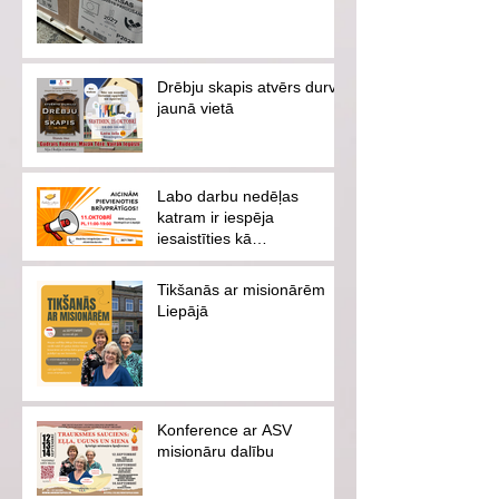
Drēbju skapis atvērs durvis
jaunā vietā
Labo darbu nedēļas
katram ir iespēja
iesaistīties kā
brīvprātīgajam vai
ziedotājam
Tikšanās ar misionārēm
Liepājā
Konference ar ASV
misionāru dalību