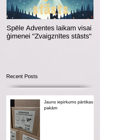
Spēle Adventes laikam visai
Adventes spēl
ģimenei "Zvaigznītes stāsts"
Recent Posts
Jauns iepirkums pārtikas
pakām