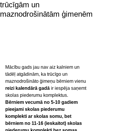
trūcīgām un
maznodrošinātām ģimenēm
Mācību gads jau nav aiz kalniem un 
tādēļ atgādinām, ka trūcīgo un 
maznodrošināto ģimeņu bērniem vienu 
reizi kalendārā gadā
 ir iespēja saņemt 
skolas piederumu komplektus. 
Bērniem vecumā no 5-10 gadiem 
pieejami skolas piederumu 
komplekti ar skolas somu, bet 
bērniem no 11-16 (ieskaitot) skolas 
piederumu komplekti bez somas. 