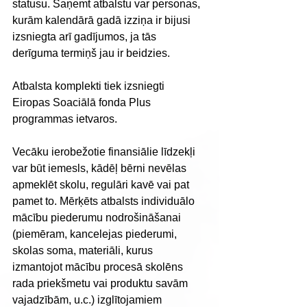
statusu. Saņemt atbalstu var personas, 
kurām kalendārā gadā izziņa ir bijusi 
izsniegta arī gadījumos, ja tās 
derīguma termiņš jau ir beidzies.
Atbalsta komplekti tiek izsniegti 
Eiropas Soaciālā fonda Plus 
programmas ietvaros.
Vecāku ierobežotie finansiālie līdzekļi 
var būt iemesls, kādēļ bērni nevēlas 
apmeklēt skolu, regulāri kavē vai pat 
pamet to. Mērķēts atbalsts individuālo 
mācību piederumu nodrošināšanai 
(piemēram, kancelejas piederumi, 
skolas soma, materiāli, kurus 
izmantojot mācību procesā skolēns 
rada priekšmetu vai produktu savām 
vajadzībām, u.c.) izglītojamiem 