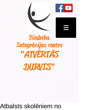
Biedrība
Integrācijas centrs
"ATVĒRTĀS
DURVIS
"
Atbalsts skolēniem no