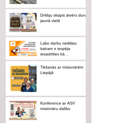
Drēbju skapis atvērs durvis
jaunā vietā
Labo darbu nedēļas
katram ir iespēja
iesaistīties kā
brīvprātīgajam vai
ziedotājam
Tikšanās ar misionārēm
Liepājā
Konference ar ASV
misionāru dalību