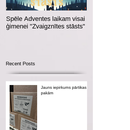
Spēle Adventes laikam visai
Adventes spēl
ģimenei "Zvaigznītes stāsts"
Recent Posts
Jauns iepirkums pārtikas
pakām