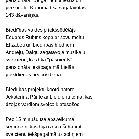
pansionāta "Selga" iemītniekus un 
personālu. Kopumā tika sagatavotas 
143 dāvaniņas. 
Biedrības valdes priekšsēdētājs 
Eduards Rubīns kopā ar savu meitu 
Elizabeti un biedrības biedriem 
Andreju, Daigu sagatavoja muzikālu 
sveicienu, kas tika "pasniegts" 
pansionāta iekšpagalmā Lielās 
piektdienas pēcpusdienā.
Biedrības projektu koordinatore 
Jekaterina Pūrite ar Lieldienu tematikas 
dzejas vārdiem sveica klātesošos.
Pēc 15 minūšu īsā apsveikuma 
senioriem, kas bija iznākuši baudīt 
sveicienu iekšpagalmā uz soliņiem, 