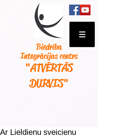
Biedrība
Integrācijas centrs
"ATVĒRTĀS
DURVIS
"
Ar Lieldienu sveicienu