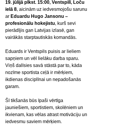
19. jūlijā plkst. 15:00, Ventspilī, Loču 
ielā 8
, aicinām uz iedvesmojošu sarunu 
ar 
Eduardu Hugo Jansonu – 
profesionālu hokejistu
, kurš sevi 
pierādījis gan Latvijas izlasē, gan 
vairākās starptautiskās komandās.
Eduards ir Ventspils puisis ar lieliem 
sapņiem un vēl lielāku darba sparu. 
Viņš dalīsies savā stāstā par to, kāda 
nozīme sportista ceļā ir mērķiem, 
ikdienas disciplīnai un nepadošanās 
garam.
Šī tikšanās būs īpaši vērtīga 
jauniešiem, sportistiem, skolēniem un 
ikvienam, kas vēlas atrast motivāciju un 
iedvesmu saviem mērķiem.