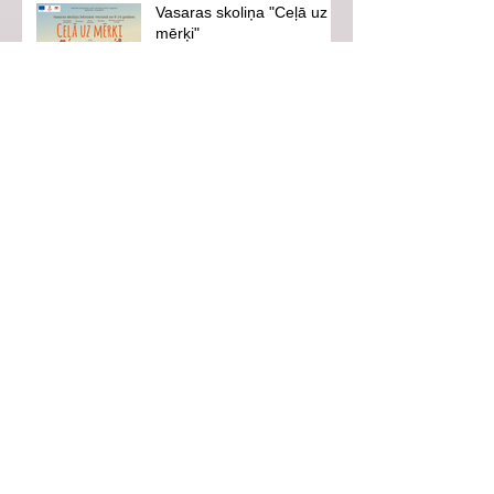
Vasaras skoliņa "Ceļā uz
mērķi"
Ventspils pilsētas svētki-
es savai pilsētai
Aicinām uz iedvesmojošu
tikšanos ar hokejistu
Eduardu Hugo Jansonu!
Vasarā neaizmirsīsim
drošību!
Follow Us