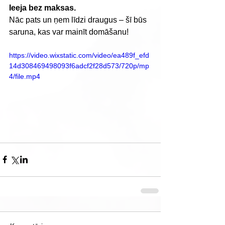
Ieeja bez maksas.
Nāc pats un ņem līdzi draugus – šī būs 
saruna, kas var mainīt domāšanu!
https://video.wixstatic.com/video/ea489f_efd
14d308469498093f6adcf2f28d573/720p/mp
4/file.mp4