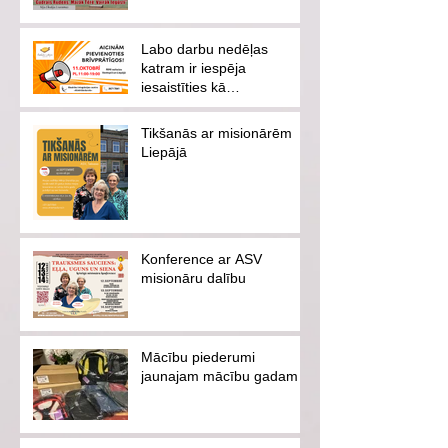
Labo darbu nedēļas
katram ir iespēja
iesaistīties kā
brīvprātīgajam vai
ziedotājam
Tikšanās ar misionārēm
Liepājā
Konference ar ASV
misionāru dalību
Mācību piederumi
jaunajam mācību gadam