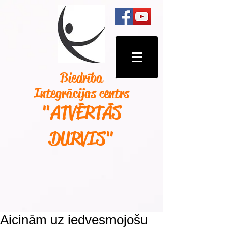
Biedrība
Integrācijas centrs
"ATVĒRTĀS
DURVIS
"
Aicinām uz iedvesmojošu