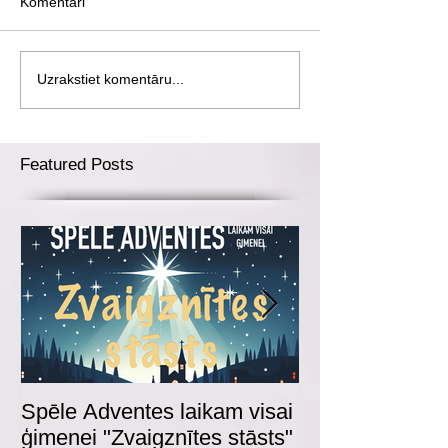
Komentāri
Uzrakstiet komentāru...
Featured Posts
Spēle Adventes laikam visai
Adventes spēl
ģimenei "Zvaigznītes stāsts"