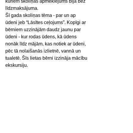
kuriem skoliņas apmeklējums bija bez 
līdzmaksājuma.
Šī gada skoliņas tēma - par un ap 
ūdeni jeb “Lāsītes ceļojums”. Kopīgi ar 
bērniem uzzinājām daudz jaunu par 
ūdeni - kur rodas ūdens, kā ūdens 
nonāk līdz mājām, kas notiek ar ūdeni, 
pēc tā nolaišanās izlietnē, vannā un 
tualetē. Šīs lietas bērni izzināja mācību 
ekskursiju.