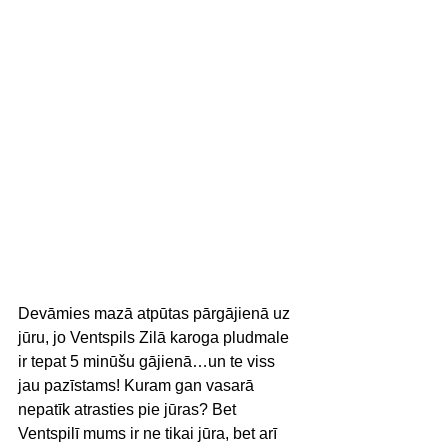
Devāmies mazā atpūtas pārgājienā uz 
jūru, jo Ventspils Zilā karoga pludmale 
ir tepat 5 minūšu gājienā…un te viss 
jau pazīstams! Kuram gan vasarā 
nepatīk atrasties pie jūras? Bet 
Ventspilī mums ir ne tikai jūra, bet arī 