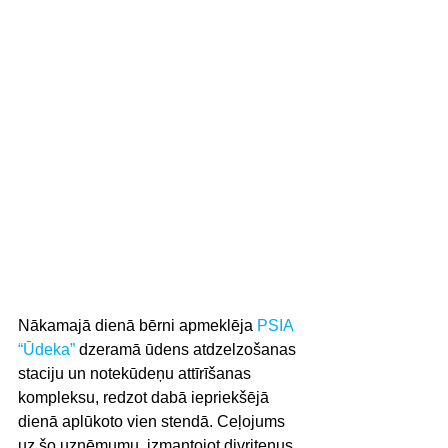
Nākamajā dienā bērni apmeklēja 
PSIA 
“Ūdeka”
 dzeramā ūdens atdzelzošanas 
staciju un notekūdeņu attīrīšanas 
kompleksu, redzot dabā iepriekšējā 
dienā aplūkoto vien stendā. Ceļojums 
uz šo uzņēmumu, izmantojot divriteņus 