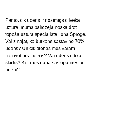
Par to, cik ūdens ir nozīmīgs cilvēka 
uzturā, mums palīdzēja noskaidrot 
topošā uztura speciāliste Ilona Sproģe. 
Vai zinājāt, ka burkāns sastāv no 70% 
ūdens? Un cik dienas mēs varam 
izdzīvot bez ūdens? Vai ūdens ir tikai 
šķidrs? Kur mēs dabā sastopamies ar 
ūdeni?