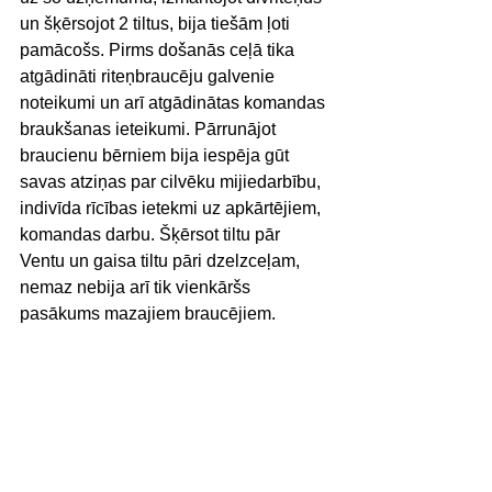
un šķērsojot 2 tiltus, bija tiešām ļoti 
pamācošs. Pirms došanās ceļā tika 
atgādināti riteņbraucēju galvenie 
noteikumi un arī atgādinātas komandas 
braukšanas ieteikumi. Pārrunājot 
braucienu bērniem bija iespēja gūt 
savas atziņas par cilvēku mijiedarbību, 
indivīda rīcības ietekmi uz apkārtējiem, 
komandas darbu. Šķērsot tiltu pār 
Ventu un gaisa tiltu pāri dzelzceļam, 
nemaz nebija arī tik vienkāršs 
pasākums mazajiem braucējiem.