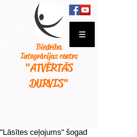
Biedrība
Integrācijas centrs
"ATVĒRTĀS
DURVIS
"
"Lāsītes ceļojums" šogad