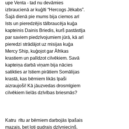
upe Venta - tad nu devāmies 
izbraucienā ar kuģīti “Hercogs Jēkabs”.
Šajā dienā pie mums bija ciemos arī 
īsts un pieredzējis tālbraucēja kuģa 
kapteinis Dainis Briedis, kurš pastāstīja 
par saviem piedzīvojumiem jūrā, kā arī 
pieredzi strādājot uz misijas kuģa 
Mercy Ship, kuģojot gar Āfrikas 
krastiem un palīdzot cilvēkiem. Savā 
kapteiņa darbā viņam bija nācies 
satikties ar īstiem pirātiem Somālijas 
krastā, kas bērniem likās īpaši 
aizraujoši! Kā jāuzvedas drosmīgiem 
cilvēkiem lielās dzīvības briesmās?
Katru  rītu ar bērniem darbojās īpašais 
mazais, bet ļoti gudrais dzīvnieciņš. 