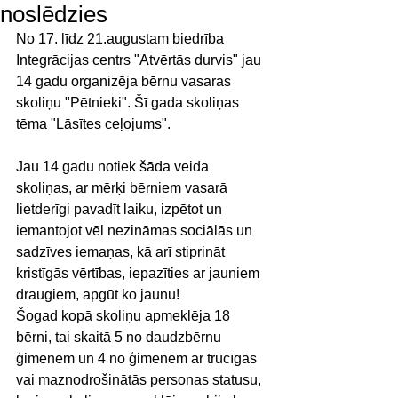
noslēdzies
No 17. līdz 21.augustam biedrība 
Integrācijas centrs "Atvērtās durvis" jau 
14 gadu organizēja bērnu vasaras 
skoliņu "Pētnieki". Šī gada skoliņas 
tēma "Lāsītes ceļojums".
Jau 14 gadu notiek šāda veida 
skoliņas, ar mērķi bērniem vasarā 
lietderīgi pavadīt laiku, izpētot un 
iemantojot vēl nezināmas sociālās un 
sadzīves iemaņas, kā arī stiprināt 
kristīgās vērtības, iepazīties ar jauniem 
draugiem, apgūt ko jaunu!
Šogad kopā skoliņu apmeklēja 18 
bērni, tai skaitā 5 no daudzbērnu 
ģimenēm un 4 no ģimenēm ar trūcīgās 
vai maznodrošinātās personas statusu, 