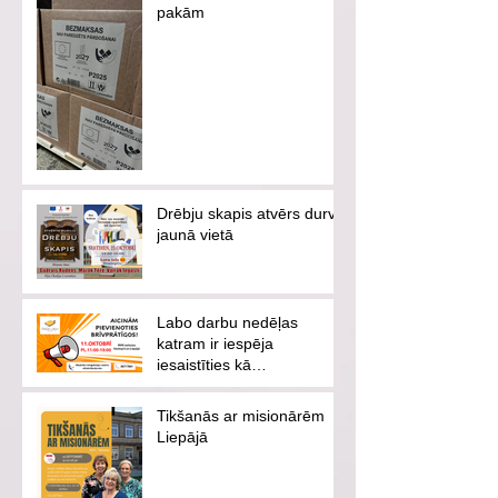
pakām
Drēbju skapis atvērs durvis
jaunā vietā
Labo darbu nedēļas
katram ir iespēja
iesaistīties kā
brīvprātīgajam vai
ziedotājam
Tikšanās ar misionārēm
Liepājā