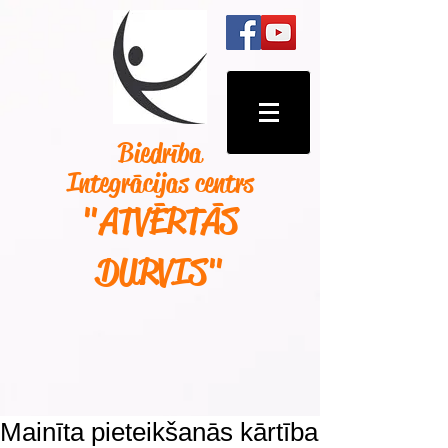
Biedrība
Integrācijas centrs
"ATVĒRTĀS
DURVIS
"
Mainīta pieteikšanās kārtība