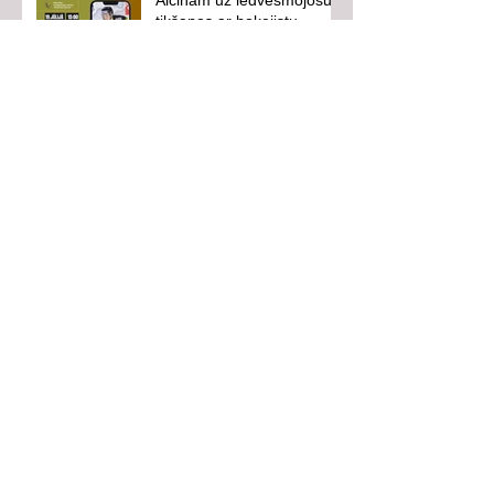
Aicinām uz iedvesmojošu
tikšanos ar hokejistu
Eduardu Hugo Jansonu!
Vasarā neaizmirsīsim
drošību!
Follow Us
Pieraksties jaunumiem!
Pierakstīties!