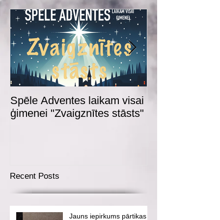
Spēle Adventes laikam visai
Adventes spēl
ģimenei "Zvaigznītes stāsts"
Recent Posts
Jauns iepirkums pārtikas