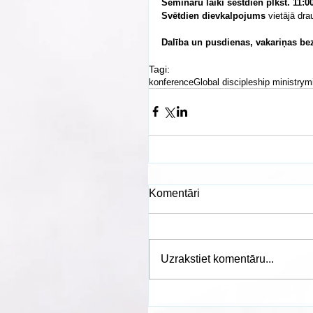
Semināru laiki sestdien plkst. 11:00
Svētdien dievkalpojums
 vietājā dra
Dalība un pusdienas, vakariņas be
Tagi:
konference
Global discipleship ministry
mi
Komentāri
Uzrakstiet komentāru...