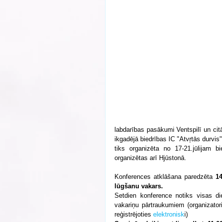
labdarības pasākumi Ventspilī un citās
ikgadējā biedrības IC "Atvŗtās durvis
tiks organizēta no 17-21.jūlijam 
organizētas arī Hjūstonā.
Konferences atklāšana paredzēta 
14
lūgšanu vakars.
Setdien konference notiks visas d
vakariņu pārtraukumiem (organizator
reģistrējoties 
elektronisk
i)