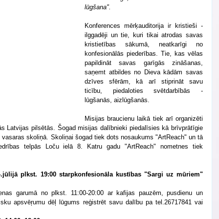
lūgšana".
Konferences mērķauditorija ir kristieši - 
ilggadēji un tie, kuri tikai atrodas savas 
kristietības sākumā, neatkarīgi no 
konfesionālās piederības. Tie, kas vēlas 
papildināt savas garīgās zināšanas, 
saņemt atbildes no Dieva kādām savas 
dzīves sfērām, kā arī stiprināt savu 
ticību, piedaloties svētdarbībās - 
lūgšanās, aizlūgšanās.
Misijas braucienu laikā tiek arī organizēti 
 Latvijas pilsētās. Šogad misijas dalībnieki piedalīsies kā brīvprātīgie 
" vasaras skoliņā. Skoliņai šogad tiek dots nosaukums "ArtReach" un tā 
biedrības telpās Loču ielā 8. Katru gadu "ArtReach" nometnes tiek 
.jūlijā plkst. 19:00 starpkonfesionāla kustības "Sargi uz mūriem" 
ienas garumā no plkst. 11:00-20:00 ar kafijas pauzēm, pusdienu un 
isku apsvēŗumu dēļ lūgums reģistrēt savu dalību pa tel.26717841 vai 