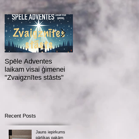
Spēle Adventes
Adventes spēle 2022
laikam visai ģimenei
"Zvaigznītes stāsts"
Recent Posts
Jauns iepirkums
pārtikas pakām