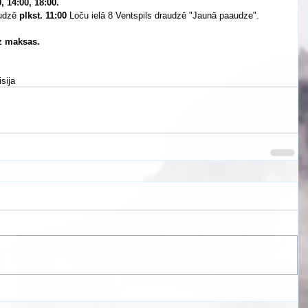
, 14:00, 18:00.
udzē 
plkst. 11:00
 Loču ielā 8 Ventspils draudzē "Jaunā paaudze".
z maksas.
sija