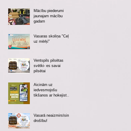
Mācību piederumi
jaunajam mācību
gadam
Vasaras skoliņa "Ceļā
uz mērķi"
Ventspils pilsētas
svētki- es savai
pilsētai
Aicinām uz
iedvesmojošu
tikšanos ar hokejistu
Eduardu Hugo
Jansonu!
Vasarā neaizmirsīsim
drošību!