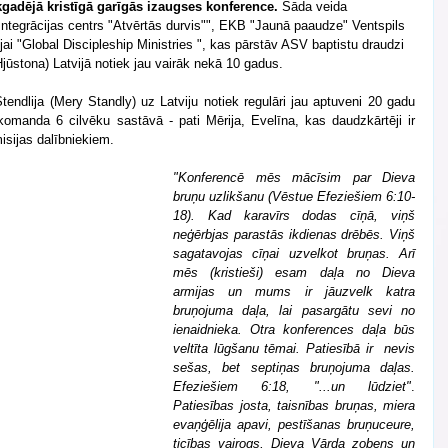
ikgadējā kristīgā garīgās izaugses konference.
 Šāda veida 
Integrācijas centrs "Atvērtās durvis"", EKB "Jaunā paaudze" Ventspils 
jai "Global Discipleship Ministries ", kas pārstāv ASV baptistu draudzi 
stona) Latvijā notiek jau vairāk nekā 10 gadus.
tendlija (Mery Standly) uz Latviju notiek regulāri jau aptuveni 20 gadu 
omanda 6 cilvēku sastāvā - pati Mērija, Evelīna, kas daudzkārtēji ir 
misijas dalībniekiem.
"Konferencē mēs mācīsim par Dieva 
bruņu uzlikšanu (Vēstue Efeziešiem 6:10-
18). Kad karavīrs dodas cīņā, viņš 
neģērbjas parastās ikdienas drēbēs. Viņš 
sagatavojas cīņai uzvelkot bruņas. Arī 
mēs (kristieši) esam daļa no Dieva 
armijas un mums ir jāuzvelk katra 
bruņojuma daļa, lai pasargātu sevi no 
ienaidnieka. Otra konferences daļa būs 
veltīta lūgšanu tēmai. Patiesībā ir  nevis 
sešas, bet septiņas bruņojuma daļas. 
Efeziešiem 6:18, "...un lūdziet"
. 
Patiesības josta, taisnības bruņas, miera 
evaņģēlija apavi, pestīšanas bruņuceure, 
ticības vairogs, Dieva Vārda zobens un 