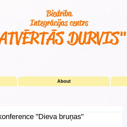
Biedrība
Integrācijas centrs
ATVĒRTĀS DURVIS
About
onference "Dieva bruņas"