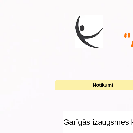
"
Notikumi
Garīgās izaugsmes k