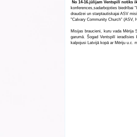
 No 14-16.jūlijam Ventspilī notiks 
konferences,sadarbojoties biedrībai "
draudzei un starptautiskajai ASV misi
"Calvary Community Church" (ASV, Hjū
Misijas braucieni, kuru vada Mērija S
garumā. Šogad Ventspilī ieradīsies k
kalpojusi Latvijā kopā ar Mēriju u.c. 