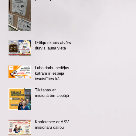
Drēbju skapis atvērs
durvis jaunā vietā
Labo darbu nedēļas
katram ir iespēja
iesaistīties kā
brīvprātīgajam vai
ziedotājam
Tikšanās ar
misionārēm Liepājā
Konference ar ASV
misionāru dalību