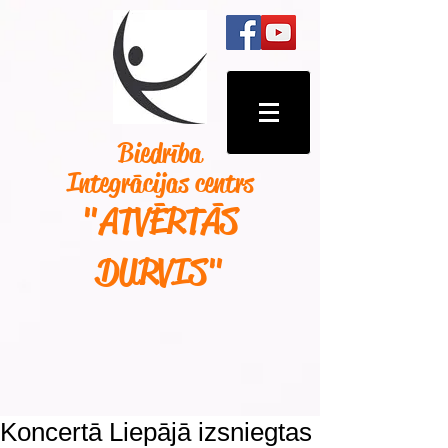
Biedrība
Integrācijas centrs
"ATVĒRTĀS
DURVIS
"
Koncertā Liepājā izsniegtas