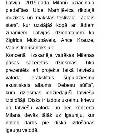
Latvijā. 2015.gadā Milanu uziacināja 
piedalīties Ulda Marhiļēvica rīkotajā 
mūzikas un mākslas festivālā "Zaļais 
stars", kur uzstājāš kopā ar tādiem 
zināmiem Latvijas dziedātājiem kā 
Zigfrīds Muktupāvels, Ance Krauze, 
Valdis Indrišonoks u.c
Koncertā  izskanēja vairākas Milanas 
pašas sacerētās dziesmas. Tika 
prezentēts arī projekta laikā latviešu 
valodā ierakstītais šūpuļdziesmu 
akustiskais albums "Debesu sūtīts", 
kurā dziesmas iedziedājuši latviešu 
izpildītāji. Disks ir izdots ukrainu, krievu 
un latviešu valodā un pēc koncerta 
Milana devās tālāk uz Igauniju, kur 
notiek darbs pie diska izdošanas 
igauņu valodā.