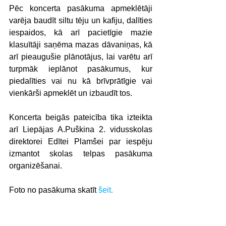
Pēc koncerta pasākuma apmeklētāji 
varēja baudīt siltu tēju un kafiju, dalīties 
iespaidos, kā arī pacietīgie mazie 
klasuītāji saņēma mazas dāvaniņas, kā 
arī pieaugušie plānotājus, lai varētu arī 
turpmāk ieplānot pasākumus, kur 
piedalīties vai nu kā brīvprātīgie vai 
vienkārši apmeklēt un izbaudīt tos.
Koncerta beigās pateicība tika izteikta 
arī Liepājas A.Puškina 2. vidusskolas 
direktorei Edītei Plamšei par iespēju 
izmantot skolas telpas pasākuma 
organizēšanai.
Foto no pasākuma skatīt 
šeit.