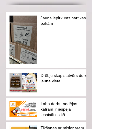
Jauns iepirkums pārtikas
pakām
Drēbju skapis atvērs durvis
jaunā vietā
Labo darbu nedēļas
katram ir iespēja
iesaistīties kā
brīvprātīgajam vai
ziedotājam
Tikšanās ar misionārēm