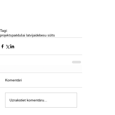
Tagi:
projekts
paēdušai latvijai
debesu sūīts
Komentāri
Uzrakstiet komentāru...