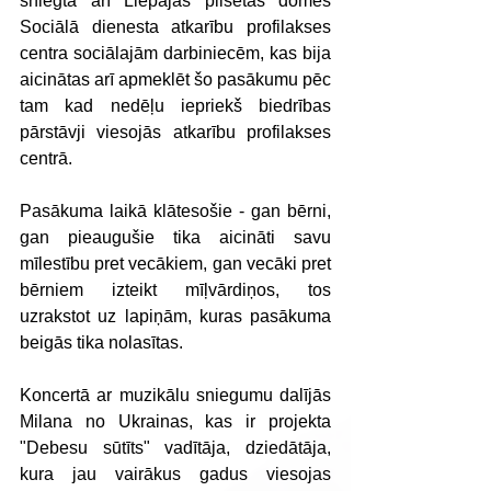
sniegta arī Liepājas pilsētas domes 
Sociālā dienesta atkarību profilakses 
centra sociālajām darbiniecēm, kas bija 
aicinātas arī apmeklēt šo pasākumu pēc 
tam kad nedēļu iepriekš biedrības 
pārstāvji viesojās atkarību profilakses 
centrā.
Pasākuma laikā klātesošie - gan bērni, 
gan pieaugušie tika aicināti savu 
mīlestību pret vecākiem, gan vecāki pret 
bērniem izteikt mīļvārdiņos, tos 
uzrakstot uz lapiņām, kuras pasākuma 
beigās tika nolasītas.
Koncertā ar muzikālu sniegumu dalījās 
Milana no Ukrainas, kas ir projekta 
"Debesu sūtīts" vadītāja, dziedātāja, 
kura jau vairākus gadus viesojas 