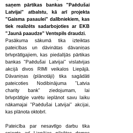
saņem pārtikas bankas "Paēdušai 
Latvijai" atbalstu, kā arī projekta 
"Gaisma pasaulei" dalībniekiem, kas 
tiek realizēts sadarbojoties ar EKB 
"Jaunā paaudze" Ventspils draudzi.
Pasākuma sākumā tika izteiktas 
pateicības un dāvinātas dāvaniņas 
brīvprātīgajiem, kas piedalījās pārtikas 
bankas "Paēdušai Latvijai" vislatvijas 
akcijā divos RIMI veikalos Liepājā. 
Dāvaniņas (plānotāji) tika sagādāti 
pateicoties Nodibinājuma "Latvia 
charity bank" ziedojumam, lai 
brīvprātīgie varētu ieplānot savu laiku 
nākamajai "Paēdušai Latvijai" akcijai, 
kas plānota oktobrī.
Pateicība par nesavtīgo darbu tika 