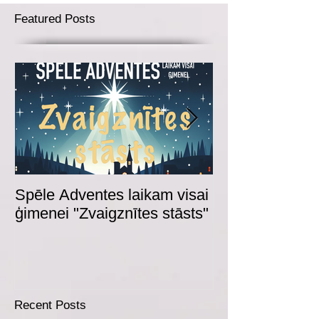
Featured Posts
Spēle Adventes laikam visai
Adventes spēl
ģimenei "Zvaigznītes stāsts"
Recent Posts