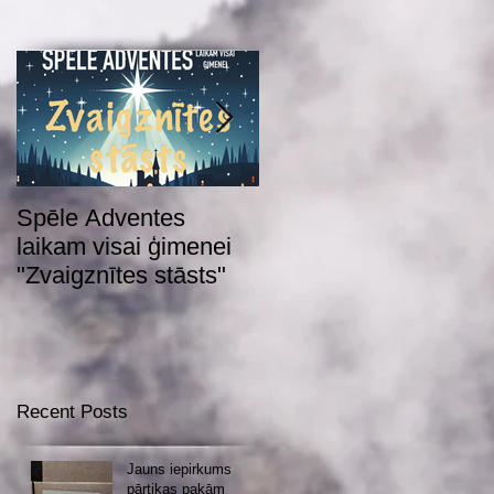
Spēle Adventes
Adventes spēle 2022
laikam visai ģimenei
"Zvaigznītes stāsts"
Recent Posts
Jauns iepirkums
pārtikas pakām