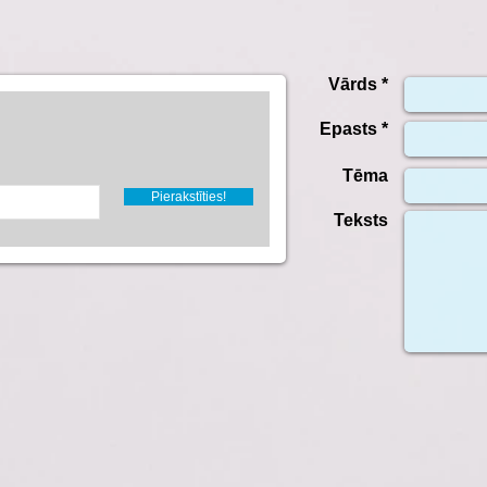
Vārds *
Epasts *
Tēma
Pierakstīties!
Teksts