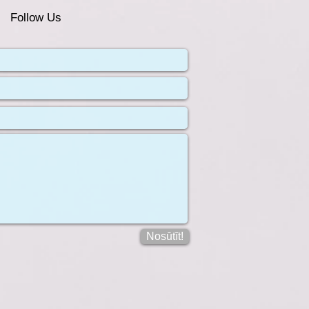
Follow Us
Nosūtīt!