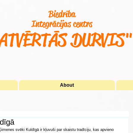
Biedrība
Integrācijas centrs
ATVĒRTĀS DURVIS
About
dīgā
menes svēki Kuldīgā ir kļuvuši par skaistu tradīciju, kas apvieno 