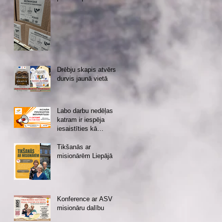
Drēbju skapis atvērs
durvis jaunā vietā
Labo darbu nedēļas
katram ir iespēja
iesaistīties kā
brīvprātīgajam vai
ziedotājam
Tikšanās ar
misionārēm Liepājā
Konference ar ASV
misionāru dalību