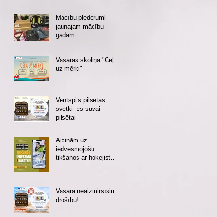
Mācību piederumi
jaunajam mācību
gadam
Vasaras skoliņa "Ceļā
uz mērķi"
Ventspils pilsētas
svētki- es savai
pilsētai
Aicinām uz
iedvesmojošu
tikšanos ar hokejistu
Eduardu Hugo
Jansonu!
Vasarā neaizmirsīsim
drošību!