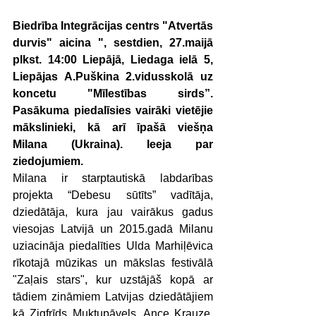
Biedrība Integrācijas centrs "Atvertās 
durvis" aicina ", sestdien, 27.maijā 
plkst. 14:00 Liepājā, Liedaga ielā 5, 
Liepājas A.Puškina 2.vidusskolā uz 
koncetu "Mīlestības sirds”. 
Pasākuma piedalīsies vairāki vietējie 
mākslinieki, kā arī īpašā viešņa 
Milana (Ukraina). Ieeja par 
ziedojumiem.
Milana ir starptautiskā labdarības 
projekta “Debesu sūtīts” vadītāja, 
dziedātāja, kura jau vairākus gadus 
viesojas Latvijā un 2015.gadā Milanu 
uziacināja piedalīties Ulda Marhiļēvica 
rīkotajā mūzikas un mākslas festivālā 
"Zaļais stars", kur uzstājāš kopā ar 
tādiem zināmiem Latvijas dziedātājiem 
kā Zigfrīds Muktupāvels, Ance Krauze, 