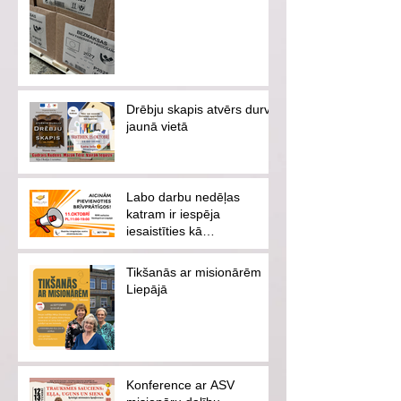
Drēbju skapis atvērs durvis
jaunā vietā
Labo darbu nedēļas
katram ir iespēja
iesaistīties kā
brīvprātīgajam vai
ziedotājam
Tikšanās ar misionārēm
Liepājā
Konference ar ASV