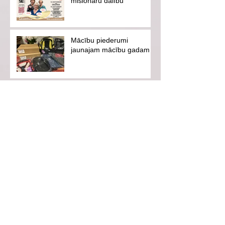
misionāru dalību
Mācību piederumi
jaunajam mācību gadam
Vasaras skoliņa "Ceļā uz
mērķi"
Ventspils pilsētas svētki-
es savai pilsētai
Aicinām uz iedvesmojošu
tikšanos ar hokejistu
Eduardu Hugo Jansonu!