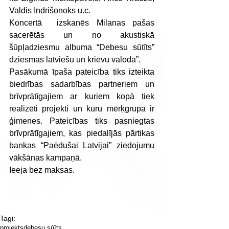
Valdis Indrišonoks u.c.
Koncertā  izskanēs Milanas pašas 
sacerētās un no akustiskā 
šūpļadziesmu albuma “Debesu sūtīts” 
dziesmas latviešu un krievu valodā”.
Pasākumā īpaša pateicība tiks izteikta 
biedrības sadarbības partneriem un 
brīvprātīgajiem ar kuriem kopā tiek 
realizēti projekti un kuru mērķgrupa ir 
ģimenes. Pateicības tiks pasniegtas 
brīvprātīgajiem, kas piedalījās pārtikas 
bankas “Paēdušai Latvijai” ziedojumu 
vākšānas kampaņā.
Ieeja bez maksas.
Tagi:
projekts
debesu sūīts