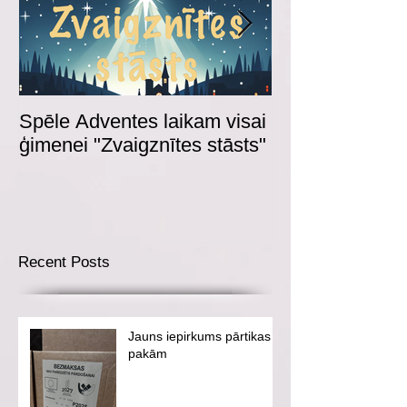
Spēle Adventes laikam visai
Adventes spēl
ģimenei "Zvaigznītes stāsts"
Recent Posts
Jauns iepirkums pārtikas
pakām