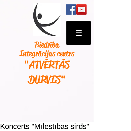
Biedrība
Integrācijas centrs
"ATVĒRTĀS
DURVIS
"
Koncerts "Mīlestības sirds"