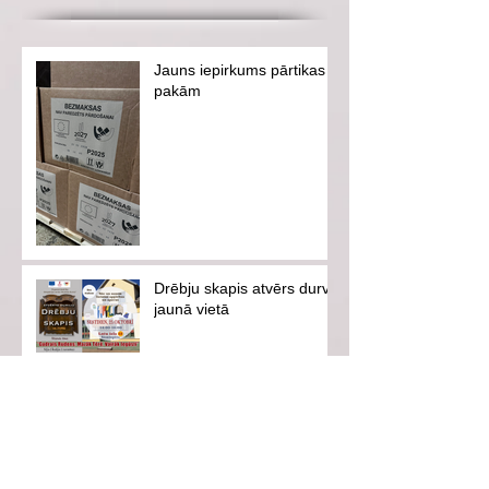
Jauns iepirkums pārtikas
pakām
Drēbju skapis atvērs durvis
jaunā vietā
Labo darbu nedēļas
katram ir iespēja
iesaistīties kā
brīvprātīgajam vai
ziedotājam
Tikšanās ar misionārēm