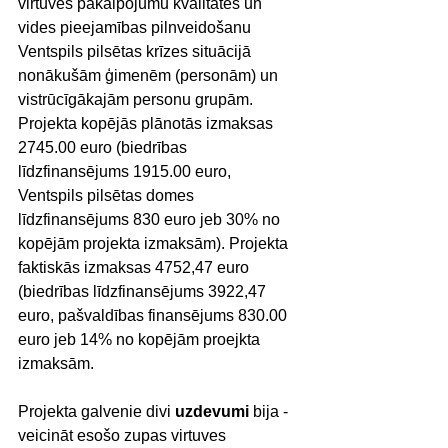
virtuves pakalpojumu kvalitātes un 
vides pieejamības pilnveidošanu 
Ventspils pilsētas krīzes situācijā 
nonākušām ģimenēm (personām) un 
vistrūcīgākajām personu grupām. 
Projekta kopējās plānotās izmaksas 
2745.00 euro (biedrības 
līdzfinansējums 1915.00 euro, 
Ventspils pilsētas domes 
līdzfinansējums 830 euro jeb 30% no 
kopējām projekta izmaksām). Projekta 
faktiskās izmaksas 4752,47 euro 
(biedrības līdzfinansējums 3922,47 
euro, pašvaldības finansējums 830.00 
euro jeb 14% no kopējām proejkta 
izmaksām.
Projekta galvenie divi 
uzdevumi
 bija - 
veicināt esošo zupas virtuves 