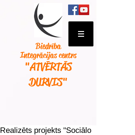
Biedrība
Integrācijas centrs
"ATVĒRTĀS
DURVIS
"
Realizēts projekts "Sociālo