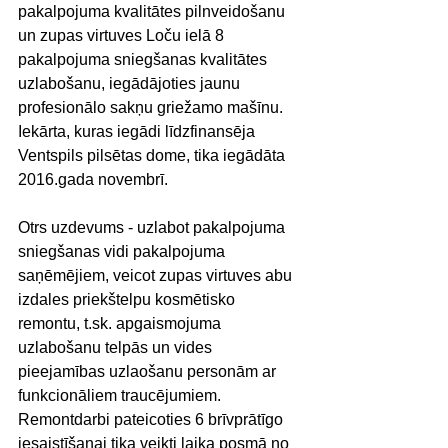
pakalpojuma kvalitātes pilnveidošanu 
un zupas virtuves Loču ielā 8 
pakalpojuma sniegšanas kvalitātes 
uzlabošanu, iegādājoties jaunu 
profesionālo sakņu griežamo mašīnu. 
Iekārta, kuras iegādi līdzfinansēja 
Ventspils pilsētas dome, tika iegādāta 
2016.gada novembrī.
Otrs uzdevums - uzlabot pakalpojuma 
sniegšanas vidi pakalpojuma 
saņēmējiem, veicot zupas virtuves abu 
izdales priekštelpu kosmētisko 
remontu, t.sk. apgaismojuma 
uzlabošanu telpās un vides 
pieejamības uzlaošanu personām ar 
funkcionāliem traucējumiem. 
Remontdarbi pateicoties 6 brīvprātīgo 
iesaistīšanai tika veikti laika posmā no 