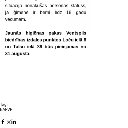
situācijā nonākušas personas statuss, 
ja ģimenē ir bērni līdz 18 gadu 
vecumam.
Jaunās higiēnas pakas Ventspils 
biedrības izdales punktos Loču ielā 8 
un Talsu ielā 39 būs pieiejamas no 
31.augusta.
Tagi:
EAFVP