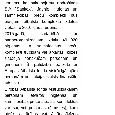
lēmums, ka pakalpojumu nodrošinās 
SIA "Sanitex". Jaunie higiēnas un 
saimniecības preču komplekti būs 
pieejami atbalsta komplektu izdales 
vietās no 2016. gada rudens.
2015.gadā, sadarbībā ar 
partnerorganizācijām, izdalīti 49 920 
higiēnas un saimniecības preču 
komplekti trūcīgām vai ārkārtas, krīzes 
situācijā nonākušām personām un 
ģimenēm. Šī palīdzība realizēta ar 
Eiropas Atbalsta fonda vistrūcīgākajām 
personām un Latvijas valsts finansiālu 
atbalstu.
Eiropas Atbalsta fonda vistrūcīgākajām 
personām ietvaros higiēnas un 
saimniecības preču atbalsta komplektus 
var saņemt personas (ģimenes), kam 
piešķirts trūcīgas vai ārkārtas/krīzes 