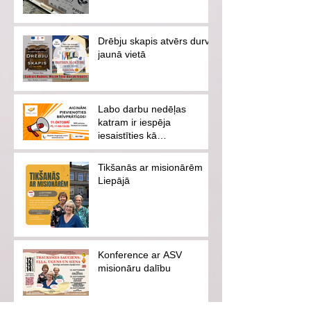
Drēbju skapis atvērs durvis
jaunā vietā
Labo darbu nedēļas
katram ir iespēja
iesaistīties kā
brīvprātīgajam vai
ziedotājam
Tikšanās ar misionārēm
Liepājā
Konference ar ASV
misionāru dalību