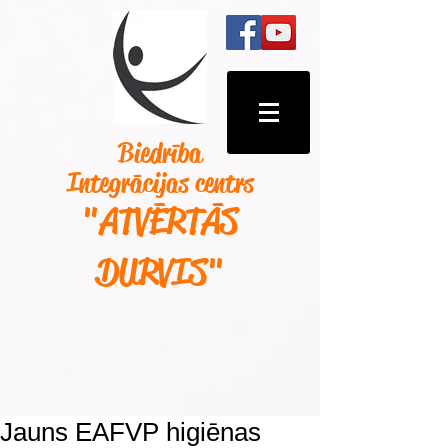
Biedrība
Integrācijas centrs
"ATVĒRTĀS
DURVIS
"
Jauns EAFVP higiēnas