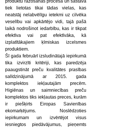
produktu ražošanas procesā un sastāvā 
tiek lietotas tikai tādas vielas, kas 
neatstāj nelabvēlīgu ietekmi uz cilvēka 
veselību vai apkārtējo vidi, tajā pašā 
laikā nodrošinot iedarbību, kas ir tikpat 
efektīva vai pat efektīvāka, kā 
izplatītākajiem ķīmiskas izcelsmes 
produktiem.
Šī gada februārī izsludinātajā iepirkumā 
tika izvirzīti kritēriji, kas paredzēja 
paaugstināt preču kvalitātes prasības 
salīdzinājumā ar 2015. gada 
komplektos iekļautajām precēm. 
Higiēnas un saimniecības preču 
komplektos tiks iekļautas preces, kurām 
ir piešķirts Eiropas Savienības 
ekomarķējums. Noslēdzoties 
iepirkumam un izvērtējot visus 
iesniegtos piedāvājumus, pieņemts 