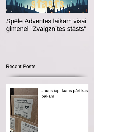
Spēle Adventes laikam visai
Adventes spēl
ģimenei "Zvaigznītes stāsts"
Recent Posts
Jauns iepirkums pārtikas
pakām