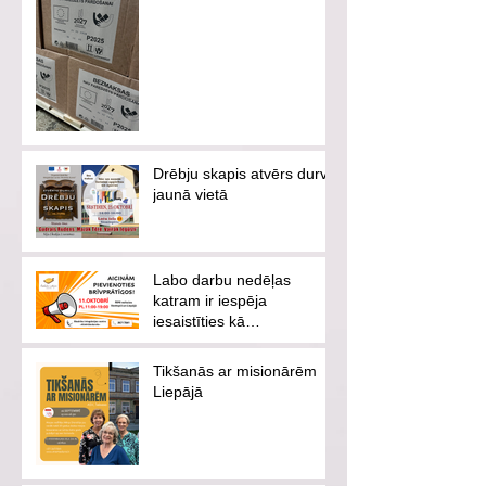
Drēbju skapis atvērs durvis
jaunā vietā
Labo darbu nedēļas
katram ir iespēja
iesaistīties kā
brīvprātīgajam vai
ziedotājam
Tikšanās ar misionārēm
Liepājā