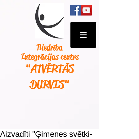
Biedrība
Integrācijas centrs
"ATVĒRTĀS
DURVIS
"
Aizvadīti "Ģimenes svētki-