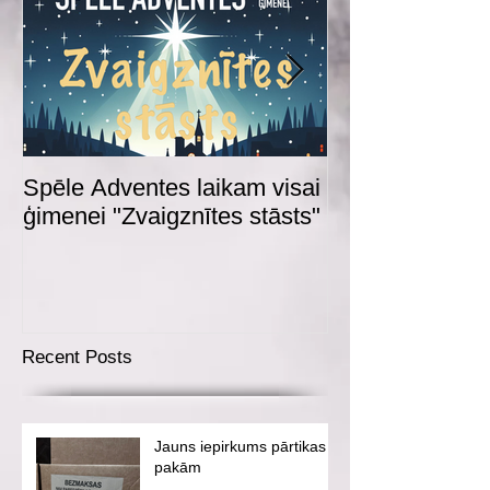
Spēle Adventes laikam visai
Adventes spēl
ģimenei "Zvaigznītes stāsts"
Recent Posts
Jauns iepirkums pārtikas
pakām