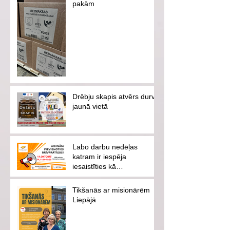
pakām
Drēbju skapis atvērs durvis
jaunā vietā
Labo darbu nedēļas
katram ir iespēja
iesaistīties kā
brīvprātīgajam vai
ziedotājam
Tikšanās ar misionārēm
Liepājā