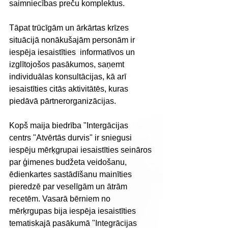
saimniecības preču komplektus.
Tāpat trūcīgām un ārkārtas krīzes 
situācijā nonākušajām personām ir 
iespēja iesaistīties  informatīvos un 
izglītojošos pasākumos, saņemt 
individuālas konsultācijas, kā arī 
iesaistīties citās aktivitātēs, kuras 
piedāvā pārtnerorganizācijas.
Kopš maija biedrība "Intergācijas 
centrs "Atvērtās durvis" ir sniegusi 
iespēju mērķgrupai iesaistīties seināros 
par ģimenes budžeta veidošanu, 
ēdienkartes sastādīšanu mainīties 
pieredzē par veselīgām un ātrām 
recetēm. Vasarā bērniem no 
mērķrgupas bija iespēja iesaistīties 
tematiskajā pasākumā "Integrācijas 