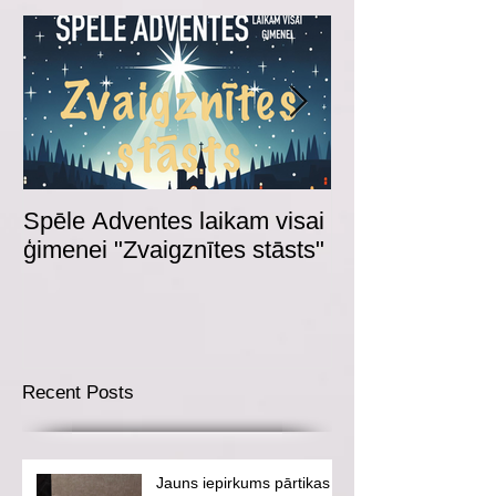
Spēle Adventes laikam visai
Adventes spēl
ģimenei "Zvaigznītes stāsts"
Recent Posts
Jauns iepirkums pārtikas