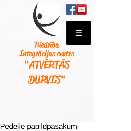
Biedrība
Integrācijas centrs
"ATVĒRTĀS
DURVIS
"
Pēdējie papildpasākumi