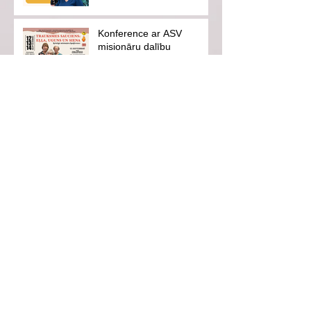
Konference ar ASV
misionāru dalību
Mācību piederumi
jaunajam mācību gadam
Vasaras skoliņa "Ceļā uz
mērķi"
Ventspils pilsētas svētki-
es savai pilsētai
Aicinām uz iedvesmojošu