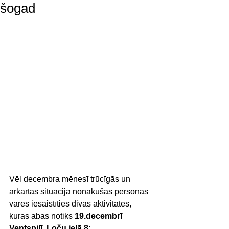
šogad
Vēl decembra mēnesī trūcīgās un 
ārkārtas situācijā nonākušās personas 
varēs iesaistīties divās aktivitātēs, 
kuras abas notiks 
19.decembrī 
Ventspilī, Loču ielā 8: