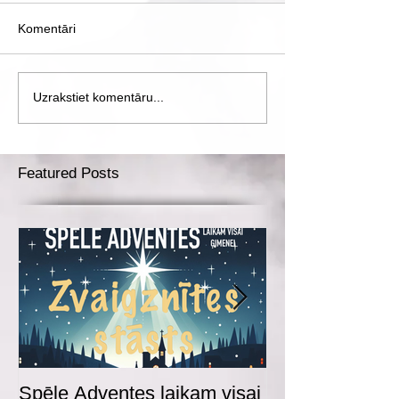
Komentāri
Uzrakstiet komentāru...
Featured Posts
Spēle Adventes laikam visai
Adventes spēl