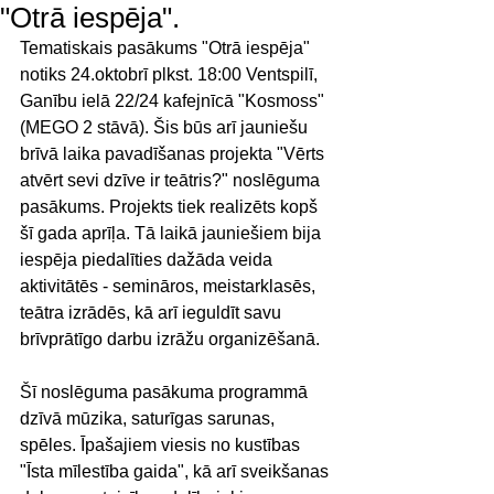
"Otrā iespēja".
Tematiskais pasākums "Otrā iespēja" 
notiks 24.oktobrī plkst. 18:00 Ventspilī, 
Ganību ielā 22/24 kafejnīcā "Kosmoss" 
(MEGO 2 stāvā). Šis būs arī jauniešu 
brīvā laika pavadīšanas projekta "Vērts 
atvērt sevi dzīve ir teātris?" noslēguma 
pasākums. Projekts tiek realizēts kopš 
šī gada aprīļa. Tā laikā jauniešiem bija 
iespēja piedalīties dažāda veida 
aktivitātēs - semināros, meistarklasēs, 
teātra izrādēs, kā arī ieguldīt savu 
brīvprātīgo darbu izrāžu organizēšanā. 
Šī noslēguma pasākuma programmā 
dzīvā mūzika, saturīgas sarunas, 
spēles. Īpašajiem viesis no kustības 
"Īsta mīlestība gaida", kā arī sveikšanas 