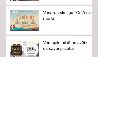
Vasaras skoliņa "Ceļā uz
mērķi"
Ventspils pilsētas svētki-
es savai pilsētai
Aicinām uz iedvesmojošu
tikšanos ar hokejistu
Eduardu Hugo Jansonu!
Vasarā neaizmirsīsim
drošību!