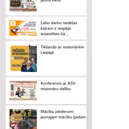
jaunā vietā
Labo darbu nedēļas
katram ir iespēja
iesaistīties kā
brīvprātīgajam vai
ziedotājam
Tikšanās ar misionārēm
Liepājā
Konference ar ASV
misionāru dalību
Mācību piederumi
jaunajam mācību gadam