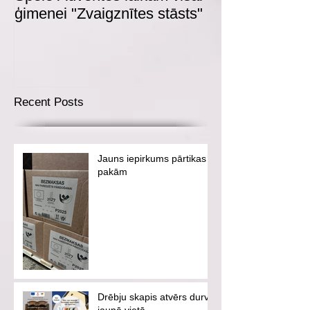
ģimenei "Zvaigznītes stāsts"
Recent Posts
Jauns iepirkums pārtikas
pakām
Drēbju skapis atvērs durvis