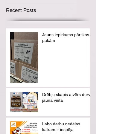
Recent Posts
Jauns iepirkums pārtikas
pakām
Drēbju skapis atvērs durvis
jaunā vietā
Labo darbu nedēļas
katram ir iespēja