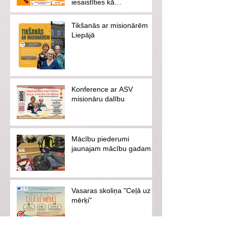
iesaistīties kā
brīvprātīgajam vai
ziedotājam
Tikšanās ar misionārēm
Liepājā
Konference ar ASV
misionāru dalību
Mācību piederumi
jaunajam mācību gadam
Vasaras skoliņa "Ceļā uz
mērķi"