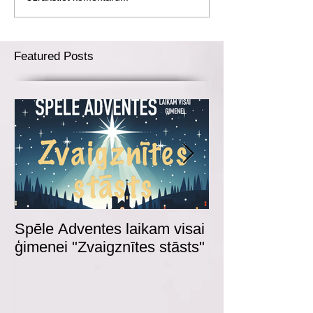
Featured Posts
Spēle Adventes laikam visai
Adventes spēl
ģimenei "Zvaigznītes stāsts"