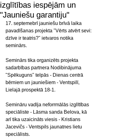
izglītības iespējām un
"Jauniešu garantiju"
17. septemebrī jauniešu brīvā laika 
pavadīšanas projekta "Vērts atvērt sevi: 
dzīve ir teatris?" ietvaros notika 
seminārs. 
Seminārs tika organizēts projekta 
sadarbības partnera Nodibinājuma 
"Spēkuguns" telpās - Dienas centrā 
bērniem un jauniešiem - Ventspilī, 
Lielajā prospektā 18-1. 
Semināru vadīja neforrmālās izglītības 
speciāliste - Lāsma sanda Belova, kā 
arī tika uzaicināts viesis - Kristians 
Jacevičs - Ventspils jaunatnes lietu 
speciālists. 