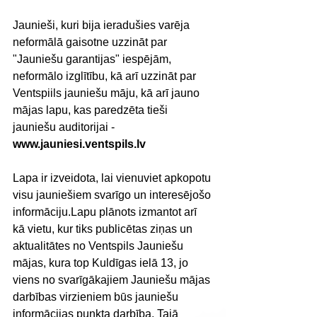
Jaunieši, kuri bija ieradušies varēja 
neformālā gaisotne uzzināt par 
"Jauniešu garantijas" iespējām, 
neformālo izglītību, kā arī uzzināt par 
Ventspiils jauniešu māju, kā arī jauno 
mājas lapu, kas paredzēta tieši 
jauniešu auditorijai - 
www.jauniesi.ventspils.lv
Lapa ir izveidota, lai vienuviet apkopotu 
visu jauniešiem svarīgo un interesējošo 
informāciju.Lapu plānots izmantot arī 
kā vietu, kur tiks publicētas ziņas un 
aktualitātes no Ventspils Jauniešu 
mājas, kura top Kuldīgas ielā 13, jo 
viens no svarīgākajiem Jauniešu mājas 
darbības virzieniem būs jauniešu 
informācijas punkta darbība. Tajā 