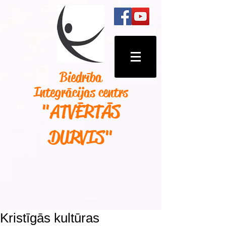
Biedrība
Integrācijas centrs
"ATVĒRTĀS
DURVIS
"
Kristīgās kultūras