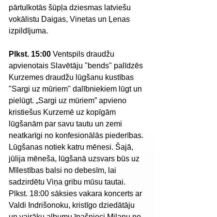
pārtulkotās šūpļa dziesmas latviešu 
vokālistu Daigas, Vinetas un Ļenas 
izpildījuma.  
Plkst. 15:00
 Ventspils draudžu 
apvienotais Slavētāju "bends" palīdzēs 
Kurzemes draudžu lūgšanu kustības 
"Sargi uz mūriem" dalībniekiem lūgt un 
pielūgt. „Sargi uz mūriem” apvieno 
kristiešus Kurzemē uz kopīgām 
lūgšanām par savu tautu un zemi 
neatkarīgi no konfesionālās piederības. 
Lūgšanas notiek katru mēnesi. Šajā, 
jūlija mēneša, lūgšanā uzsvars būs uz 
Mīlestības balsi no debesīm, lai 
sadzirdētu Viņa gribu mūsu tautai. 
Plkst. 18:00 sāksies vakara koncerts ar 
Valdi Indrišonoku, kristīgo dziedātāju 
un vairāku albumu īpašnieci Milanu no 