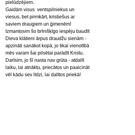
pielūdzējiem. 
Gaidām visus  ventspilniekus un 
viesus, bet pirmkārt, kristiešus ar 
saviem draugiem un ģimenēm! 
Izmantosim šo brīnišķīgo iespēju baudīt 
Dieva klātieni ārpus draudžu sienām - 
apzināti sanākot kopā, jo tikai vienotībā 
mēs varam šai pilsētai parādīt Kristu. 
Darīsim, jo šī nasta nav grūta - atdalīt 
laiku, lai atnāktu, priecātos un paaicināt 
vēl kādu sev līdzi, lai dalītos priekā! 