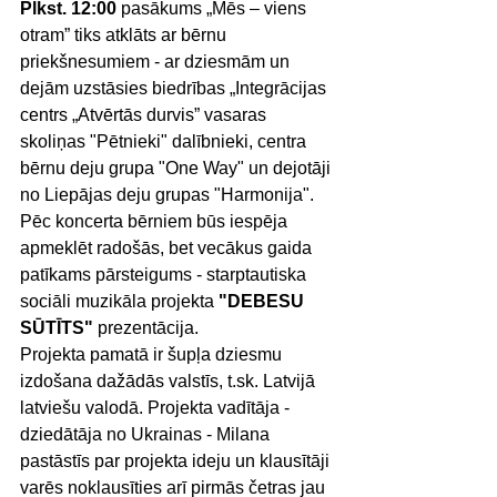
Plkst. 12:00
 pasākums „Mēs – viens 
otram” tiks atklāts ar bērnu 
priekšnesumiem - ar dziesmām un 
dejām uzstāsies biedrības „Integrācijas 
centrs „Atvērtās durvis” vasaras 
skoliņas "Pētnieki" dalībnieki, centra 
bērnu deju grupa "One Way" un dejotāji 
no Liepājas deju grupas "Harmonija". 
Pēc koncerta bērniem būs iespēja 
apmeklēt radošās, bet vecākus gaida 
patīkams pārsteigums - starptautiska 
sociāli muzikāla projekta 
"DEBESU 
SŪTĪTS"
 prezentācija. 
Projekta pamatā ir šupļa dziesmu 
izdošana dažādās valstīs, t.sk. Latvijā 
latviešu valodā. Projekta vadītāja - 
dziedātāja no Ukrainas - Milana 
pastāstīs par projekta ideju un klausītāji 
varēs noklausīties arī pirmās četras jau 