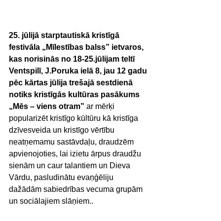
25. jūlijā starptautiskā kristīgā 
festivāla „Mīlestības balss” ietvaros, 
kas norisinās no 18-25.jūlijam teltī 
Ventspilī, J.Poruka ielā 8, jau 12 gadu 
pēc kārtas jūlija trešajā sestdienā 
notiks kristīgās kultūras pasākums 
„Mēs – viens otram”
 ar mērķi 
popularizēt kristīgo kūltūru kā kristīga 
dzīvesveida un kristīgo vērtību 
neatņemamu sastāvdaļu, draudzēm 
apvienojoties, lai izietu ārpus draudžu 
sienām un caur talantiem un Dieva 
Vārdu, pasludinātu evaņģēliju 
dažādām sabiedrības vecuma grupām 
un sociālajiem slāņiem.. 