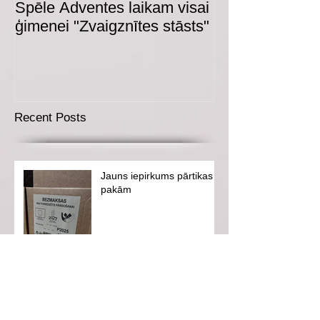
Spēle Adventes laikam visai
Adventes spēl
ģimenei "Zvaigznītes stāsts"
Recent Posts
Jauns iepirkums pārtikas
pakām
Drēbju skapis atvērs durvis