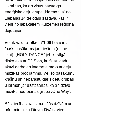
Ukrainas, kā arī visus pārsteigs 
enerģiskā deju grupa „Harmonija” no 
Liepājas 14 dejotāju sastāvā, kas ir 
vieni no labākajiem Kurzemes reģiona 
dejotājiem. 
Vēlāk vakarā 
plkst. 21:00
 Loču ielā 
īpašs pasākums jauniešiem (un ne 
tikai)- „HOLY DANCE” jeb kristīgā 
diskotēka ar DJ Sion, kurš jau gadu 
aktīvi darbojas interneta radio ar deju 
mūzikas programmu. Vēl šo pasākumu 
krāšņu un neparastu darīs deju grupas 
„Harmonija” uzstāšanās, kā arī dzīvo 
mūziku nodrošinās grupa „One Way”. 
Būs liecības par izmainītās dzīvēm un 
brīnumiem, ko Dievs dāvā saviem 