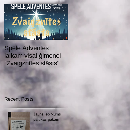
Spēle Adventes
Adventes spēle 2022
laikam visai ģimenei
"Zvaigznītes stāsts"
Recent Posts
Jauns iepirkums
pārtikas pakām