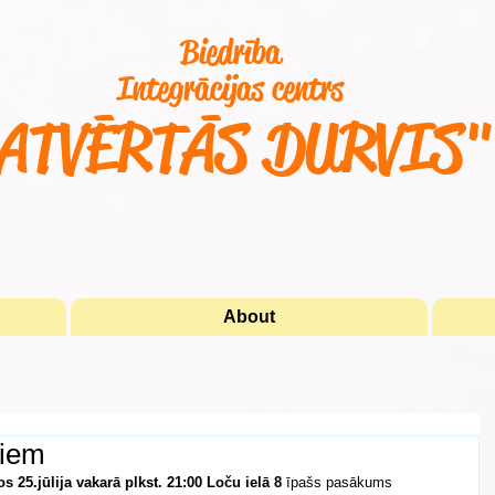
Biedrība
Integrācijas centrs
ATVĒRTĀS DURVIS
About
šiem
s 25.jūlija vakarā plkst. 21:00 Loču ielā 8
 īpašs pasākums 