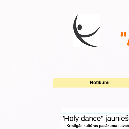
"
Notikumi
"Holy dance" jaunie
Kristīgās kultūras pasākuma ietvaro