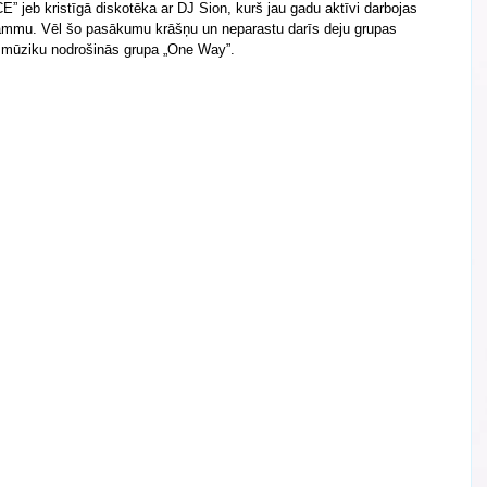
” jeb kristīgā diskotēka ar DJ Sion, kurš jau gadu aktīvi darbojas 
grammu. Vēl šo pasākumu krāšņu un neparastu darīs deju grupas 
o mūziku nodrošinās grupa „One Way”. 