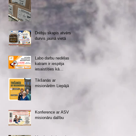
Drēbju skapis atvērs
durvis jaunā vietā
Labo darbu nedēļas
katram ir iespēja
iesaistīties kā
brīvprātīgajam vai
ziedotājam
Tikšanās ar
misionārēm Liepājā
Konference ar ASV
misionāru dalību