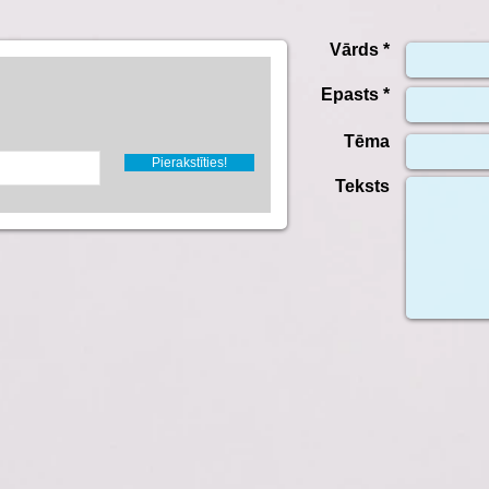
Vārds *
Epasts *
Tēma
Pierakstīties!
Teksts