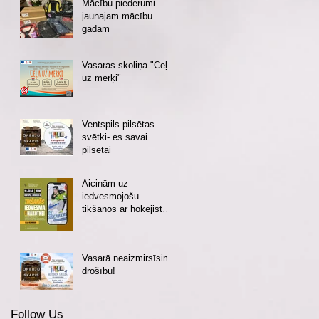
Mācību piederumi
jaunajam mācību
gadam
Vasaras skoliņa "Ceļā
uz mērķi"
Ventspils pilsētas
svētki- es savai
pilsētai
Aicinām uz
iedvesmojošu
tikšanos ar hokejistu
Eduardu Hugo
Jansonu!
Vasarā neaizmirsīsim
drošību!
Follow Us