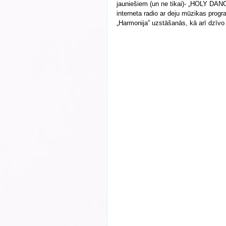
jauniešiem (un ne tikai)- „HOLY DANCE
interneta radio ar deju mūzikas pro
„Harmonija” uzstāšanās, kā arī dzīv