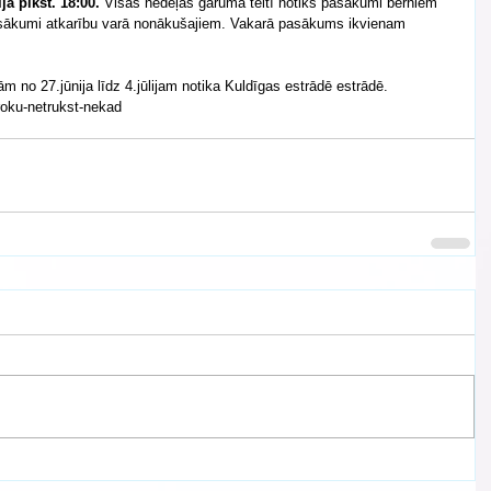
jā plkst. 18:00.
 Visas nedēļas garumā teltī notiks pasākumi bērniem 
sākumi atkarību varā nonākušajiem. Vakarā pasākums ikvienam 
m no 27.jūnija līdz 4.jūlijam notika Kuldīgas estrādē estrādē. 
roku-netrukst-nekad 