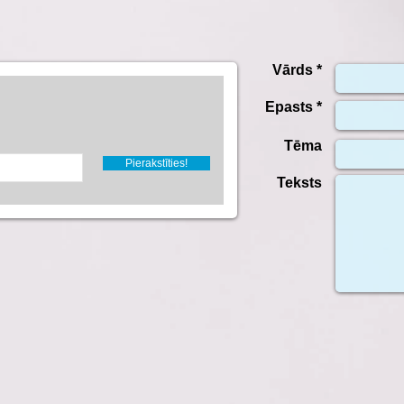
Vārds *
Epasts *
Tēma
Pierakstīties!
Teksts