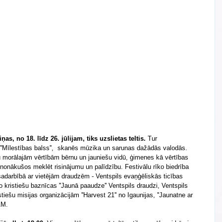
as, no 18. līdz 26. jūlijam, tiks uzslietas teltis.
 Tur  
s ''Mīlestības balss'',  skanēs mūzika un sarunas dažādās valodās. 
u morālajām vērtībām bērnu un jauniešu vidū, ģimenes kā vērtības  
nonākušos meklēt risinājumu un palīdzību. Festivālu rīko biedrība 
 sadarbībā ar vietējām draudzēm - Ventspils evaņģēliskās ticības 
o kristiešu baznīcas ''Jaunā paaudze'' Ventspils draudzi, Ventspils 
tiešu misijas organizācijām ''Harvest 21'' no Igaunijas, ''Jaunatne ar 
AM. 