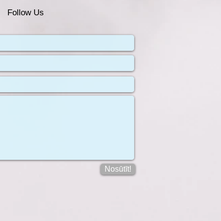
Follow Us
Nosūtīt!