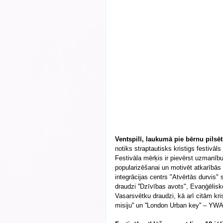
Ventspilī, laukumā pie bērnu pilsētiņ
notiks straptautisks kristigs festivāl
Festivāla mērķis ir pievērst uzmanīb
popularizēšanai un motivēt atkarībās 
integrācijas centrs "Atvērtās durvis"
draudzi ''Dzīvības avots", Evaņģēlisk
Vasarsvētku draudzi, kā arī citām kris
misiju'' un ''London Urban key'' – YW