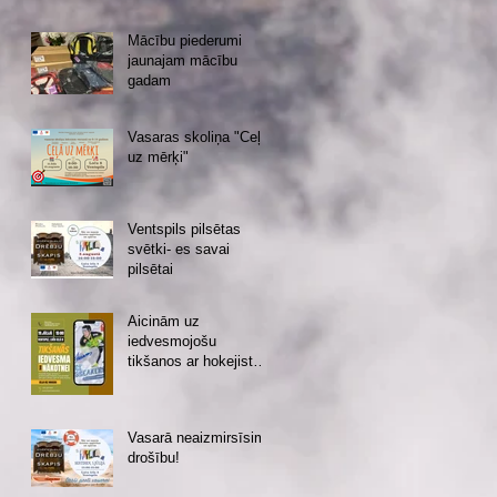
Mācību piederumi
jaunajam mācību
gadam
Vasaras skoliņa "Ceļā
uz mērķi"
Ventspils pilsētas
svētki- es savai
pilsētai
Aicinām uz
iedvesmojošu
tikšanos ar hokejistu
Eduardu Hugo
Jansonu!
Vasarā neaizmirsīsim
drošību!