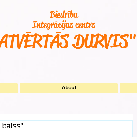
Biedrība
Integrācijas centrs
ATVĒRTĀS DURVIS
About
 balss"