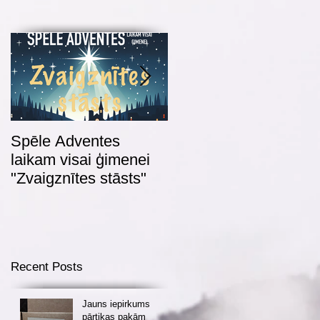
Spēle Adventes
Adventes spēle 2022
laikam visai ģimenei
"Zvaigznītes stāsts"
Recent Posts
Jauns iepirkums
pārtikas pakām