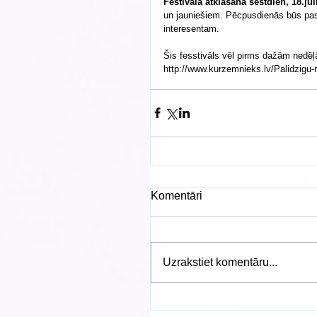
Festivāla atklāšana sestdien, 18.jūli
un jauniešiem. Pēcpusdienās būs pa
interesentam. 
Šis fesstivāls vēl pirms dažām nedēļā
http://www.kurzemnieks.lv/Palidzigu-
Komentāri
Uzrakstiet komentāru...