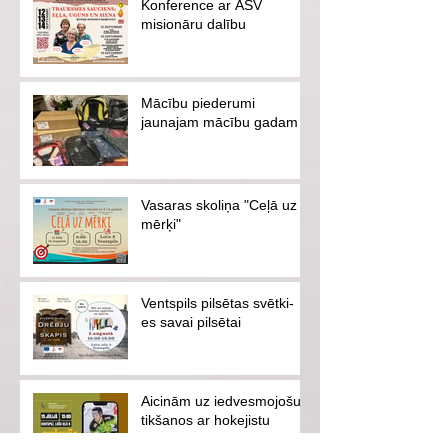
Konference ar ASV
misionāru dalību
Mācību piederumi
jaunajam mācību gadam
Vasaras skoliņa "Ceļā uz
mērķi"
Ventspils pilsētas svētki-
es savai pilsētai
Aicinām uz iedvesmojošu
tikšanos ar hokejistu
Eduardu Hugo Jansonu!