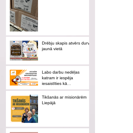
Drēbju skapis atvērs durvis
jaunā vietā
Labo darbu nedēļas
katram ir iespēja
iesaistīties kā
brīvprātīgajam vai
ziedotājam
Tikšanās ar misionārēm
Liepājā