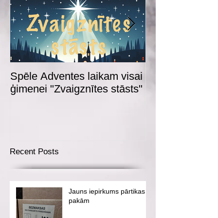
Spēle Adventes laikam visai
Adventes spēl
ģimenei "Zvaigznītes stāsts"
Recent Posts
Jauns iepirkums pārtikas
pakām